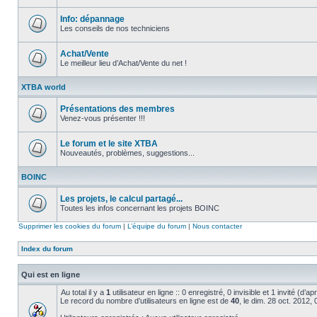
Aucun
message
non
Info: dépannage
lu
Les conseils de nos techniciens
Aucun
message
non
Achat/Vente
lu
Le meilleur lieu d’Achat/Vente du net !
Aucun
message
XTBA world
non
lu
Présentations des membres
Venez-vous présenter !!!
Aucun
message
non
Le forum et le site XTBA
lu
Nouveautés, problèmes, suggestions...
Aucun
message
BOINC
non
lu
Les projets, le calcul partagé...
Toutes les infos concernant les projets BOINC
Aucun
message
Supprimer les cookies du forum
|
L’équipe du forum
|
Nous contacter
non
lu
Index du forum
Qui est en ligne
Au total il y a
1
utilisateur en ligne :: 0 enregistré, 0 invisible et 1 invité (d’
Le record du nombre d’utilisateurs en ligne est de
40
, le dim. 28 oct. 2012,