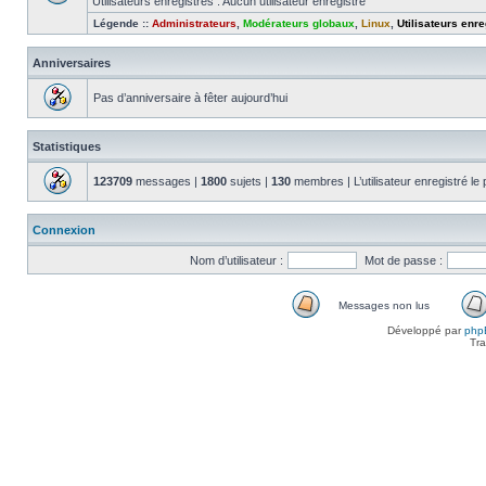
Utilisateurs enregistrés : Aucun utilisateur enregistré
Légende ::
Administrateurs
,
Modérateurs globaux
,
Linux
,
Utilisateurs enre
Anniversaires
Pas d’anniversaire à fêter aujourd’hui
Statistiques
123709
messages |
1800
sujets |
130
membres | L’utilisateur enregistré le
Connexion
Nom d’utilisateur :
Mot de passe :
Messages non lus
Messages
Développé par
php
non
Tra
lus