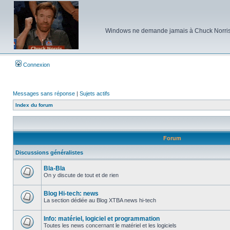
Windows ne demande jamais à Chuck Norris d'e
Connexion
Messages sans réponse
|
Sujets actifs
Index du forum
Forum
Discussions généralistes
Bla-Bla
On y discute de tout et de rien
Aucun
message
non
Blog Hi-tech: news
lu
La section dédiée au Blog XTBA news hi-tech
Aucun
message
non
Info: matériel, logiciel et programmation
lu
Toutes les news concernant le matériel et les logiciels