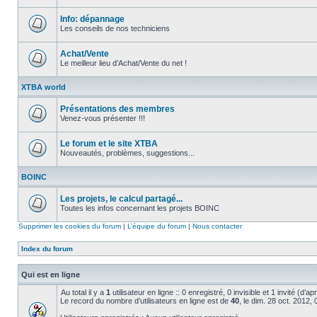
Aucun
message
non
Info: dépannage
lu
Les conseils de nos techniciens
Aucun
message
non
Achat/Vente
lu
Le meilleur lieu d’Achat/Vente du net !
Aucun
message
XTBA world
non
lu
Présentations des membres
Venez-vous présenter !!!
Aucun
message
non
Le forum et le site XTBA
lu
Nouveautés, problèmes, suggestions...
Aucun
message
BOINC
non
lu
Les projets, le calcul partagé...
Toutes les infos concernant les projets BOINC
Aucun
message
Supprimer les cookies du forum
|
L’équipe du forum
|
Nous contacter
non
lu
Index du forum
Qui est en ligne
Au total il y a
1
utilisateur en ligne :: 0 enregistré, 0 invisible et 1 invité (d’
Le record du nombre d’utilisateurs en ligne est de
40
, le dim. 28 oct. 2012,