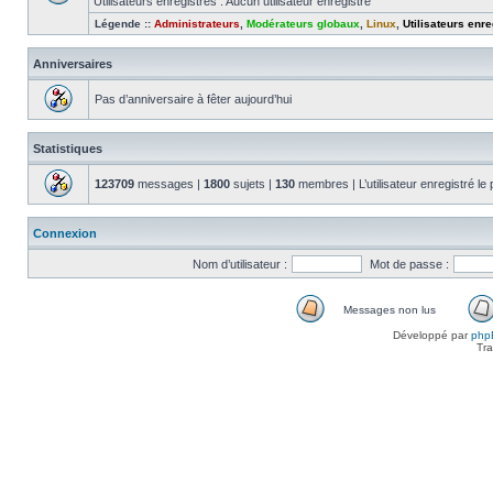
Utilisateurs enregistrés : Aucun utilisateur enregistré
Légende ::
Administrateurs
,
Modérateurs globaux
,
Linux
,
Utilisateurs enre
Anniversaires
Pas d’anniversaire à fêter aujourd’hui
Statistiques
123709
messages |
1800
sujets |
130
membres | L’utilisateur enregistré le
Connexion
Nom d’utilisateur :
Mot de passe :
Messages non lus
Messages
Développé par
php
non
Tra
lus