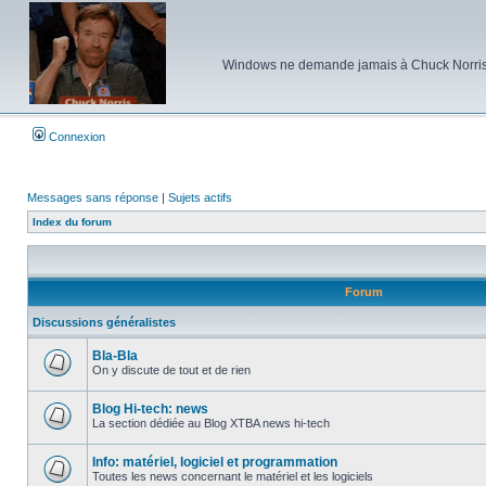
Windows ne demande jamais à Chuck Norris d'e
Connexion
Messages sans réponse
|
Sujets actifs
Index du forum
Forum
Discussions généralistes
Bla-Bla
On y discute de tout et de rien
Aucun
message
non
Blog Hi-tech: news
lu
La section dédiée au Blog XTBA news hi-tech
Aucun
message
non
Info: matériel, logiciel et programmation
lu
Toutes les news concernant le matériel et les logiciels