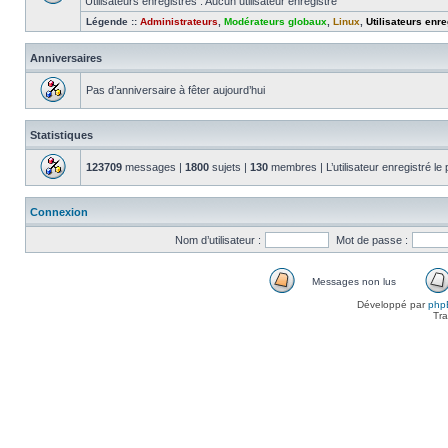
Utilisateurs enregistrés : Aucun utilisateur enregistré
Légende ::
Administrateurs
,
Modérateurs globaux
,
Linux
,
Utilisateurs enre
Anniversaires
Pas d’anniversaire à fêter aujourd’hui
Statistiques
123709
messages |
1800
sujets |
130
membres | L’utilisateur enregistré le
Connexion
Nom d’utilisateur :
Mot de passe :
Messages non lus
Messages
Développé par
php
non
Tra
lus