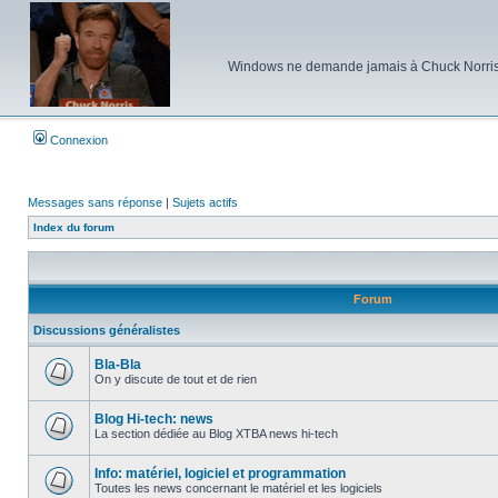
Windows ne demande jamais à Chuck Norris d'e
Connexion
Messages sans réponse
|
Sujets actifs
Index du forum
Forum
Discussions généralistes
Bla-Bla
On y discute de tout et de rien
Aucun
message
non
Blog Hi-tech: news
lu
La section dédiée au Blog XTBA news hi-tech
Aucun
message
non
Info: matériel, logiciel et programmation
lu
Toutes les news concernant le matériel et les logiciels