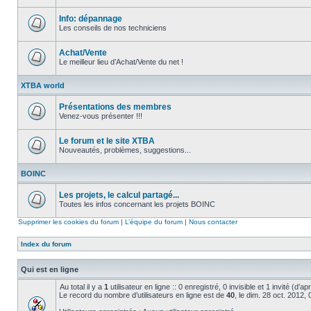
Aucun
message
non
Info: dépannage
lu
Les conseils de nos techniciens
Aucun
message
non
Achat/Vente
lu
Le meilleur lieu d’Achat/Vente du net !
Aucun
message
XTBA world
non
lu
Présentations des membres
Venez-vous présenter !!!
Aucun
message
non
Le forum et le site XTBA
lu
Nouveautés, problèmes, suggestions...
Aucun
message
BOINC
non
lu
Les projets, le calcul partagé...
Toutes les infos concernant les projets BOINC
Aucun
message
Supprimer les cookies du forum
|
L’équipe du forum
|
Nous contacter
non
lu
Index du forum
Qui est en ligne
Au total il y a
1
utilisateur en ligne :: 0 enregistré, 0 invisible et 1 invité (d’
Le record du nombre d’utilisateurs en ligne est de
40
, le dim. 28 oct. 2012,