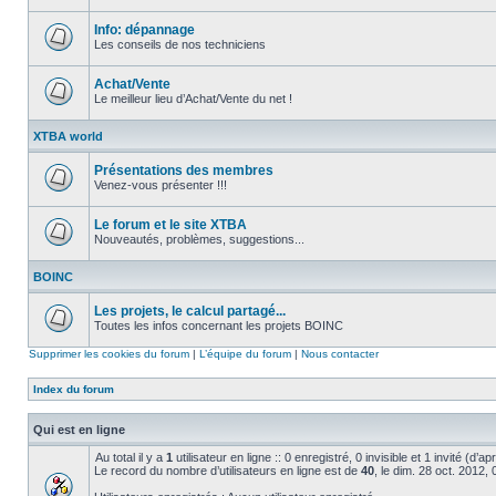
Aucun
message
non
Info: dépannage
lu
Les conseils de nos techniciens
Aucun
message
non
Achat/Vente
lu
Le meilleur lieu d’Achat/Vente du net !
Aucun
message
XTBA world
non
lu
Présentations des membres
Venez-vous présenter !!!
Aucun
message
non
Le forum et le site XTBA
lu
Nouveautés, problèmes, suggestions...
Aucun
message
BOINC
non
lu
Les projets, le calcul partagé...
Toutes les infos concernant les projets BOINC
Aucun
message
Supprimer les cookies du forum
|
L’équipe du forum
|
Nous contacter
non
lu
Index du forum
Qui est en ligne
Au total il y a
1
utilisateur en ligne :: 0 enregistré, 0 invisible et 1 invité (d’
Le record du nombre d’utilisateurs en ligne est de
40
, le dim. 28 oct. 2012,