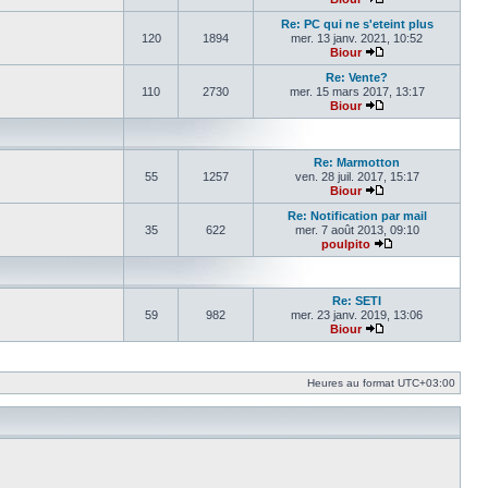
Voir le dernier mes
Re: PC qui ne s'eteint plus
120
1894
mer. 13 janv. 2021, 10:52
Biour
Voir le dernier mes
Re: Vente?
110
2730
mer. 15 mars 2017, 13:17
Biour
Voir le dernier mes
Re: Marmotton
55
1257
ven. 28 juil. 2017, 15:17
Biour
Voir le dernier mes
Re: Notification par mail
35
622
mer. 7 août 2013, 09:10
poulpito
Voir le dernier m
Re: SETI
59
982
mer. 23 janv. 2019, 13:06
Biour
Voir le dernier mes
Heures au format
UTC+03:00