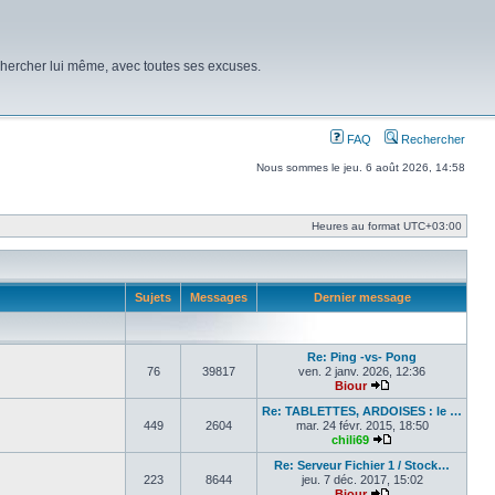
chercher lui même, avec toutes ses excuses.
FAQ
Rechercher
Nous sommes le jeu. 6 août 2026, 14:58
Heures au format
UTC+03:00
Sujets
Messages
Dernier message
Re: Ping -vs- Pong
76
39817
ven. 2 janv. 2026, 12:36
Biour
Voir le dernier mes
Re: TABLETTES, ARDOISES : le …
449
2604
mar. 24 févr. 2015, 18:50
chili69
Voir le dernier me
Re: Serveur Fichier 1 / Stock…
223
8644
jeu. 7 déc. 2017, 15:02
Biour