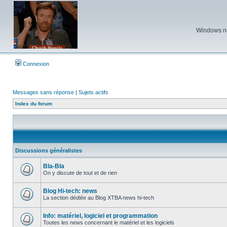
Windows ne 
Connexion
Messages sans réponse
|
Sujets actifs
Index du forum
Discussions généralistes
Bla-Bla
On y discute de tout et de rien
Aucun
message
non
Blog Hi-tech: news
lu
La section dédiée au Blog XTBA news hi-tech
Aucun
message
non
Info: matériel, logiciel et programmation
lu
Toutes les news concernant le matériel et les logiciels