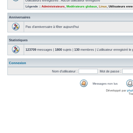
Utilisateurs enregistrés : Aucun utilisateur enregistré
Légende ::
Administrateurs
,
Modérateurs globaux
,
Linux
,
Utilisateurs enre
Anniversaires
Pas d’anniversaire à fêter aujourd’hui
Statistiques
123709
messages |
1800
sujets |
130
membres | L’utilisateur enregistré le
Connexion
Nom d’utilisateur :
Mot de passe :
Messages non lus
Messages
Développé par
php
non
Tra
lus