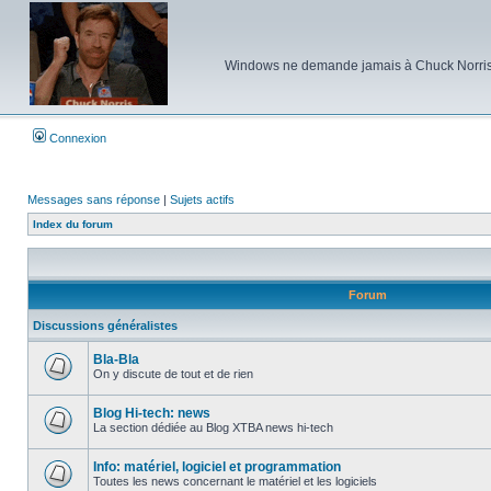
Windows ne demande jamais à Chuck Norris d'e
Connexion
Messages sans réponse
|
Sujets actifs
Index du forum
Forum
Discussions généralistes
Bla-Bla
On y discute de tout et de rien
Aucun
message
non
Blog Hi-tech: news
lu
La section dédiée au Blog XTBA news hi-tech
Aucun
message
non
Info: matériel, logiciel et programmation
lu
Toutes les news concernant le matériel et les logiciels