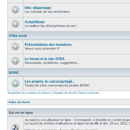
Aucun
message
non
Info: dépannage
lu
Les conseils de nos techniciens
Aucun
message
non
Achat/Vente
lu
Le meilleur lieu d’Achat/Vente du net !
Aucun
message
XTBA world
non
lu
Présentations des membres
Venez-vous présenter !!!
Aucun
message
non
Le forum et le site XTBA
lu
Nouveautés, problèmes, suggestions...
Aucun
message
BOINC
non
lu
Les projets, le calcul partagé...
Toutes les infos concernant les projets BOINC
Aucun
message
Supprimer les cookies du forum
|
L’équipe du forum
|
Nous contacter
non
lu
Index du forum
Qui est en ligne
Au total il y a
1
utilisateur en ligne :: 0 enregistré, 0 invisible et 1 invité (d’
Le record du nombre d’utilisateurs en ligne est de
40
, le dim. 28 oct. 2012,