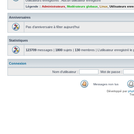
Utilisateurs enregistrés : Aucun utilisateur enregistré
Légende ::
Administrateurs
,
Modérateurs globaux
,
Linux
,
Utilisateurs enre
Anniversaires
Pas d’anniversaire à fêter aujourd’hui
Statistiques
123709
messages |
1800
sujets |
130
membres | L’utilisateur enregistré le
Connexion
Nom d’utilisateur :
Mot de passe :
Messages non lus
Messages
Développé par
php
non
Tra
lus