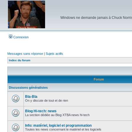
Windows ne demande jamais à Chuck Norris d'e
Connexion
Messages sans réponse
|
Sujets actifs
Index du forum
Forum
Discussions généralistes
Bla-Bla
On y discute de tout et de rien
Aucun
message
non
Blog Hi-tech: news
lu
La section dédiée au Blog XTBA news hi-tech
Aucun
message
non
Info: matériel, logiciel et programmation
lu
Toutes les news concernant le matériel et les logiciels