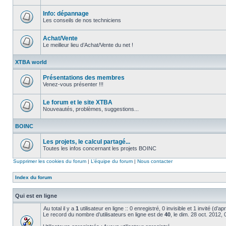
Aucun
message
non
Info: dépannage
lu
Les conseils de nos techniciens
Aucun
message
non
Achat/Vente
lu
Le meilleur lieu d’Achat/Vente du net !
Aucun
message
XTBA world
non
lu
Présentations des membres
Venez-vous présenter !!!
Aucun
message
non
Le forum et le site XTBA
lu
Nouveautés, problèmes, suggestions...
Aucun
message
BOINC
non
lu
Les projets, le calcul partagé...
Toutes les infos concernant les projets BOINC
Aucun
message
Supprimer les cookies du forum
|
L’équipe du forum
|
Nous contacter
non
lu
Index du forum
Qui est en ligne
Au total il y a
1
utilisateur en ligne :: 0 enregistré, 0 invisible et 1 invité (d’
Le record du nombre d’utilisateurs en ligne est de
40
, le dim. 28 oct. 2012,