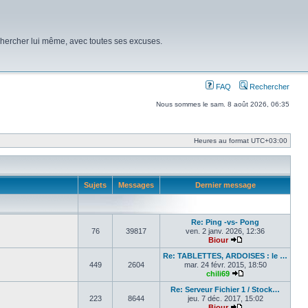
chercher lui même, avec toutes ses excuses.
FAQ
Rechercher
Nous sommes le sam. 8 août 2026, 06:35
Heures au format
UTC+03:00
Sujets
Messages
Dernier message
Re: Ping -vs- Pong
76
39817
ven. 2 janv. 2026, 12:36
Biour
Voir le dernier mes
Re: TABLETTES, ARDOISES : le …
449
2604
mar. 24 févr. 2015, 18:50
chili69
Voir le dernier me
Re: Serveur Fichier 1 / Stock…
223
8644
jeu. 7 déc. 2017, 15:02
Biour