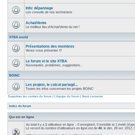
Aucun
message
non
Info: dépannage
lu
Les conseils de nos techniciens
Aucun
message
non
Achat/Vente
lu
Le meilleur lieu d’Achat/Vente du net !
Aucun
message
XTBA world
non
lu
Présentations des membres
Venez-vous présenter !!!
Aucun
message
non
Le forum et le site XTBA
lu
Nouveautés, problèmes, suggestions...
Aucun
message
BOINC
non
lu
Les projets, le calcul partagé...
Toutes les infos concernant les projets BOINC
Aucun
message
Supprimer les cookies du forum
|
L’équipe du forum
|
Nous contacter
non
lu
Index du forum
Qui est en ligne
Au total il y a
1
utilisateur en ligne :: 0 enregistré, 0 invisible et 1 invité (d’
Le record du nombre d’utilisateurs en ligne est de
40
, le dim. 28 oct. 2012,