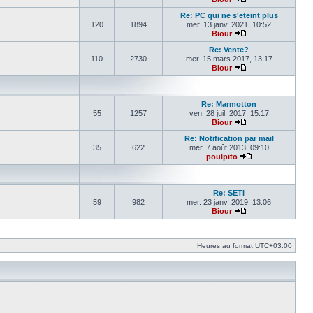
Voir le dernier mes
Re: PC qui ne s'eteint plus
120
1894
mer. 13 janv. 2021, 10:52
Biour
Voir le dernier mes
Re: Vente?
110
2730
mer. 15 mars 2017, 13:17
Biour
Voir le dernier mes
Re: Marmotton
55
1257
ven. 28 juil. 2017, 15:17
Biour
Voir le dernier mes
Re: Notification par mail
35
622
mer. 7 août 2013, 09:10
poulpito
Voir le dernier m
Re: SETI
59
982
mer. 23 janv. 2019, 13:06
Biour
Voir le dernier mes
Heures au format
UTC+03:00