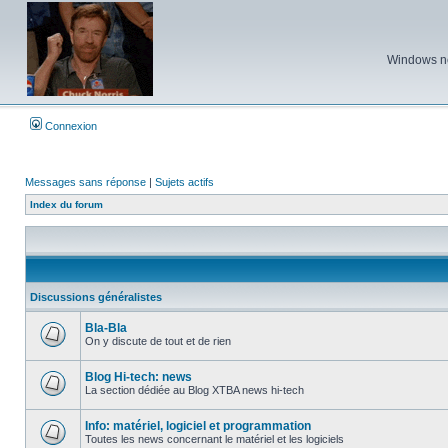
Windows ne 
Connexion
Messages sans réponse
|
Sujets actifs
Index du forum
Discussions généralistes
Bla-Bla
On y discute de tout et de rien
Aucun
message
non
Blog Hi-tech: news
lu
La section dédiée au Blog XTBA news hi-tech
Aucun
message
non
Info: matériel, logiciel et programmation
lu
Toutes les news concernant le matériel et les logiciels