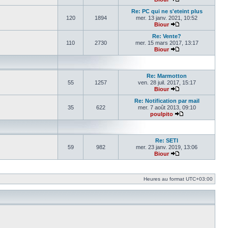
Voir le dernier mes
Re: PC qui ne s'eteint plus
120
1894
mer. 13 janv. 2021, 10:52
Biour
Voir le dernier mes
Re: Vente?
110
2730
mer. 15 mars 2017, 13:17
Biour
Voir le dernier mes
Re: Marmotton
55
1257
ven. 28 juil. 2017, 15:17
Biour
Voir le dernier mes
Re: Notification par mail
35
622
mer. 7 août 2013, 09:10
poulpito
Voir le dernier m
Re: SETI
59
982
mer. 23 janv. 2019, 13:06
Biour
Voir le dernier mes
Heures au format
UTC+03:00