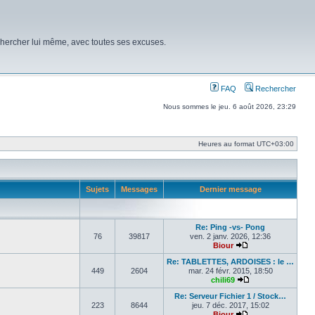
chercher lui même, avec toutes ses excuses.
FAQ
Rechercher
Nous sommes le jeu. 6 août 2026, 23:29
Heures au format
UTC+03:00
Sujets
Messages
Dernier message
Re: Ping -vs- Pong
76
39817
ven. 2 janv. 2026, 12:36
Biour
Voir le dernier mes
Re: TABLETTES, ARDOISES : le …
449
2604
mar. 24 févr. 2015, 18:50
chili69
Voir le dernier me
Re: Serveur Fichier 1 / Stock…
223
8644
jeu. 7 déc. 2017, 15:02
Biour