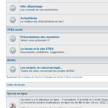
Aucun
message
non
Info: dépannage
lu
Les conseils de nos techniciens
Aucun
message
non
Achat/Vente
lu
Le meilleur lieu d’Achat/Vente du net !
Aucun
message
XTBA world
non
lu
Présentations des membres
Venez-vous présenter !!!
Aucun
message
non
Le forum et le site XTBA
lu
Nouveautés, problèmes, suggestions...
Aucun
message
BOINC
non
lu
Les projets, le calcul partagé...
Toutes les infos concernant les projets BOINC
Aucun
message
Supprimer les cookies du forum
|
L’équipe du forum
|
Nous contacter
non
lu
Index du forum
Qui est en ligne
Au total il y a
1
utilisateur en ligne :: 0 enregistré, 0 invisible et 1 invité (d’
Le record du nombre d’utilisateurs en ligne est de
40
, le dim. 28 oct. 2012,