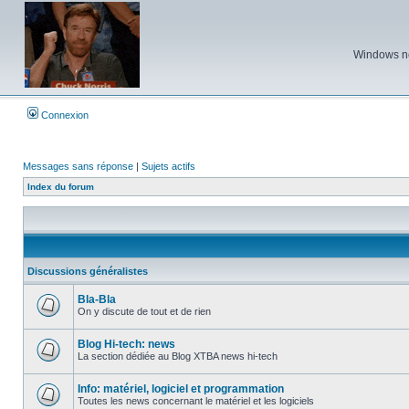
Windows ne 
Connexion
Messages sans réponse
|
Sujets actifs
Index du forum
Discussions généralistes
Bla-Bla
On y discute de tout et de rien
Aucun
message
non
Blog Hi-tech: news
lu
La section dédiée au Blog XTBA news hi-tech
Aucun
message
non
Info: matériel, logiciel et programmation
lu
Toutes les news concernant le matériel et les logiciels