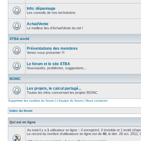
Aucun
message
non
Info: dépannage
lu
Les conseils de nos techniciens
Aucun
message
non
Achat/Vente
lu
Le meilleur lieu d’Achat/Vente du net !
Aucun
message
XTBA world
non
lu
Présentations des membres
Venez-vous présenter !!!
Aucun
message
non
Le forum et le site XTBA
lu
Nouveautés, problèmes, suggestions...
Aucun
message
BOINC
non
lu
Les projets, le calcul partagé...
Toutes les infos concernant les projets BOINC
Aucun
message
Supprimer les cookies du forum
|
L’équipe du forum
|
Nous contacter
non
lu
Index du forum
Qui est en ligne
Au total il y a
1
utilisateur en ligne :: 0 enregistré, 0 invisible et 1 invité (d’
Le record du nombre d’utilisateurs en ligne est de
40
, le dim. 28 oct. 2012,