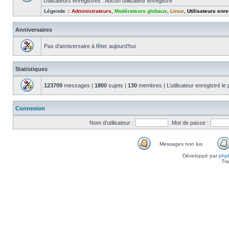
Utilisateurs enregistrés : Aucun utilisateur enregistré
Légende ::
Administrateurs
,
Modérateurs globaux
,
Linux
,
Utilisateurs enre
Anniversaires
Pas d’anniversaire à fêter aujourd’hui
Statistiques
123709
messages |
1800
sujets |
130
membres | L’utilisateur enregistré le
Connexion
Nom d’utilisateur :
Mot de passe :
Messages non lus
Messages
Développé par
php
non
Tra
lus