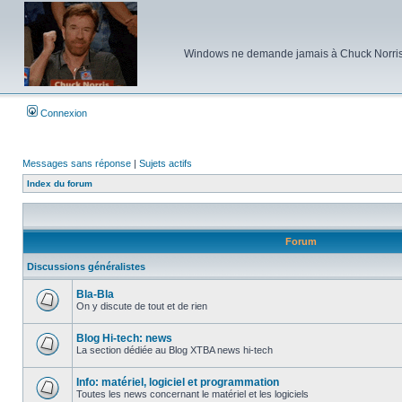
Windows ne demande jamais à Chuck Norris d'e
Connexion
Messages sans réponse
|
Sujets actifs
Index du forum
Forum
Discussions généralistes
Bla-Bla
On y discute de tout et de rien
Aucun
message
non
Blog Hi-tech: news
lu
La section dédiée au Blog XTBA news hi-tech
Aucun
message
non
Info: matériel, logiciel et programmation
lu
Toutes les news concernant le matériel et les logiciels