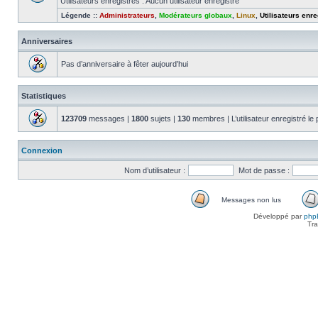
Utilisateurs enregistrés : Aucun utilisateur enregistré
Légende ::
Administrateurs
,
Modérateurs globaux
,
Linux
,
Utilisateurs enre
Anniversaires
Pas d’anniversaire à fêter aujourd’hui
Statistiques
123709
messages |
1800
sujets |
130
membres | L’utilisateur enregistré le
Connexion
Nom d’utilisateur :
Mot de passe :
Messages non lus
Messages
Développé par
php
non
Tra
lus