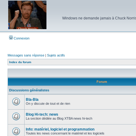
Windows ne demande jamais à Chuck Norris d'e
Connexion
Messages sans réponse
|
Sujets actifs
Index du forum
Forum
Discussions généralistes
Bla-Bla
On y discute de tout et de rien
Aucun
message
non
Blog Hi-tech: news
lu
La section dédiée au Blog XTBA news hi-tech
Aucun
message
non
Info: matériel, logiciel et programmation
lu
Toutes les news concernant le matériel et les logiciels