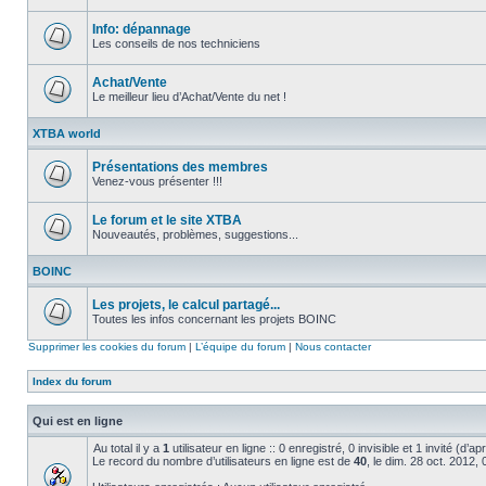
Aucun
message
non
Info: dépannage
lu
Les conseils de nos techniciens
Aucun
message
non
Achat/Vente
lu
Le meilleur lieu d’Achat/Vente du net !
Aucun
message
XTBA world
non
lu
Présentations des membres
Venez-vous présenter !!!
Aucun
message
non
Le forum et le site XTBA
lu
Nouveautés, problèmes, suggestions...
Aucun
message
BOINC
non
lu
Les projets, le calcul partagé...
Toutes les infos concernant les projets BOINC
Aucun
message
Supprimer les cookies du forum
|
L’équipe du forum
|
Nous contacter
non
lu
Index du forum
Qui est en ligne
Au total il y a
1
utilisateur en ligne :: 0 enregistré, 0 invisible et 1 invité (d’
Le record du nombre d’utilisateurs en ligne est de
40
, le dim. 28 oct. 2012,