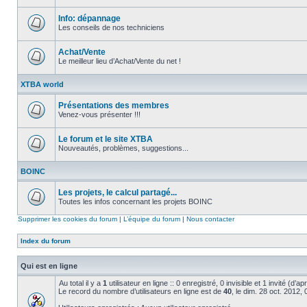
Aucun
message
non
Info: dépannage
lu
Les conseils de nos techniciens
Aucun
message
non
Achat/Vente
lu
Le meilleur lieu d’Achat/Vente du net !
Aucun
message
XTBA world
non
lu
Présentations des membres
Venez-vous présenter !!!
Aucun
message
non
Le forum et le site XTBA
lu
Nouveautés, problèmes, suggestions...
Aucun
message
BOINC
non
lu
Les projets, le calcul partagé...
Toutes les infos concernant les projets BOINC
Aucun
message
Supprimer les cookies du forum
|
L’équipe du forum
|
Nous contacter
non
lu
Index du forum
Qui est en ligne
Au total il y a
1
utilisateur en ligne :: 0 enregistré, 0 invisible et 1 invité (d’
Le record du nombre d’utilisateurs en ligne est de
40
, le dim. 28 oct. 2012,