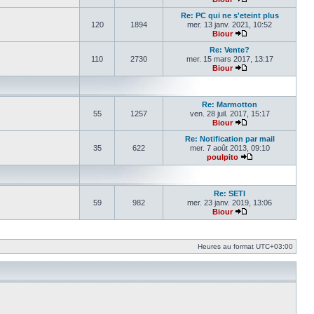
Voir le dernier mes
Re: PC qui ne s'eteint plus
120
1894
mer. 13 janv. 2021, 10:52
Biour
Voir le dernier mes
Re: Vente?
110
2730
mer. 15 mars 2017, 13:17
Biour
Voir le dernier mes
Re: Marmotton
55
1257
ven. 28 juil. 2017, 15:17
Biour
Voir le dernier mes
Re: Notification par mail
35
622
mer. 7 août 2013, 09:10
poulpito
Voir le dernier m
Re: SETI
59
982
mer. 23 janv. 2019, 13:06
Biour
Voir le dernier mes
Heures au format
UTC+03:00