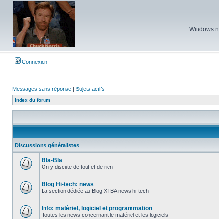
Windows ne 
Connexion
Messages sans réponse
|
Sujets actifs
Index du forum
Discussions généralistes
Bla-Bla
On y discute de tout et de rien
Aucun
message
non
Blog Hi-tech: news
lu
La section dédiée au Blog XTBA news hi-tech
Aucun
message
non
Info: matériel, logiciel et programmation
lu
Toutes les news concernant le matériel et les logiciels