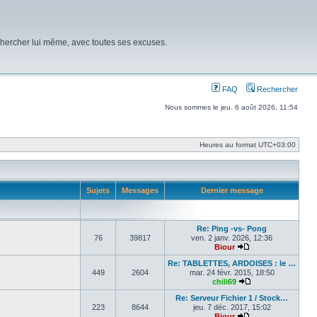
chercher lui même, avec toutes ses excuses.
FAQ
Rechercher
Nous sommes le jeu. 6 août 2026, 11:54
Heures au format
UTC+03:00
Sujets
Messages
Dernier message
Re: Ping -vs- Pong
76
39817
ven. 2 janv. 2026, 12:36
Biour
Voir le dernier mes
Re: TABLETTES, ARDOISES : le …
449
2604
mar. 24 févr. 2015, 18:50
chili69
Voir le dernier me
Re: Serveur Fichier 1 / Stock…
223
8644
jeu. 7 déc. 2017, 15:02
Biour