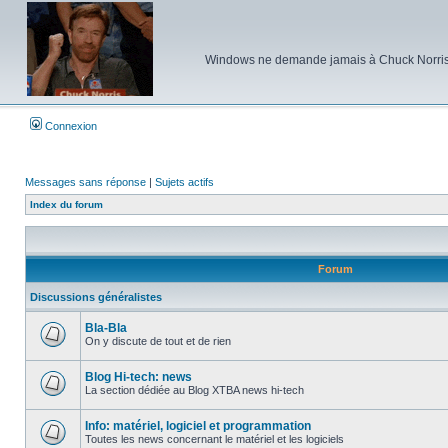
Windows ne demande jamais à Chuck Norris d'e
Connexion
Messages sans réponse
|
Sujets actifs
Index du forum
Forum
Discussions généralistes
Bla-Bla
On y discute de tout et de rien
Aucun
message
non
Blog Hi-tech: news
lu
La section dédiée au Blog XTBA news hi-tech
Aucun
message
non
Info: matériel, logiciel et programmation
lu
Toutes les news concernant le matériel et les logiciels