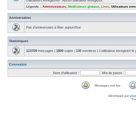
Utilisateurs enregistrés : Aucun utilisateur enregistré
Légende ::
Administrateurs
,
Modérateurs globaux
,
Linux
,
Utilisateurs enre
Anniversaires
Pas d’anniversaire à fêter aujourd’hui
Statistiques
123709
messages |
1800
sujets |
130
membres | L’utilisateur enregistré le
Connexion
Nom d’utilisateur :
Mot de passe :
Messages non lus
Messages
non
Développé par
php
lus
Tra