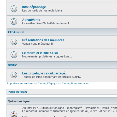
Aucun
message
non
Info: dépannage
lu
Les conseils de nos techniciens
Aucun
message
non
Achat/Vente
lu
Le meilleur lieu d’Achat/Vente du net !
Aucun
message
XTBA world
non
lu
Présentations des membres
Venez-vous présenter !!!
Aucun
message
non
Le forum et le site XTBA
lu
Nouveautés, problèmes, suggestions...
Aucun
message
BOINC
non
lu
Les projets, le calcul partagé...
Toutes les infos concernant les projets BOINC
Aucun
message
Supprimer les cookies du forum
|
L’équipe du forum
|
Nous contacter
non
lu
Index du forum
Qui est en ligne
Au total il y a
1
utilisateur en ligne :: 0 enregistré, 0 invisible et 1 invité (d’
Le record du nombre d’utilisateurs en ligne est de
40
, le dim. 28 oct. 2012,