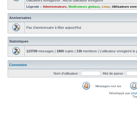
Utilisateurs enregistrés : Aucun utilisateur enregistré
Légende ::
Administrateurs
,
Modérateurs globaux
,
Linux
,
Utilisateurs enre
Anniversaires
Pas d’anniversaire à fêter aujourd’hui
Statistiques
123709
messages |
1800
sujets |
130
membres | L’utilisateur enregistré le
Connexion
Nom d’utilisateur :
Mot de passe :
Messages non lus
Messages
Développé par
php
non
Tra
lus