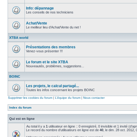
Aucun
message
non
Info: dépannage
lu
Les conseils de nos techniciens
Aucun
message
non
Achat/Vente
lu
Le meilleur lieu d’Achat/Vente du net !
Aucun
message
XTBA world
non
lu
Présentations des membres
Venez-vous présenter !!!
Aucun
message
non
Le forum et le site XTBA
lu
Nouveautés, problèmes, suggestions...
Aucun
message
BOINC
non
lu
Les projets, le calcul partagé...
Toutes les infos concernant les projets BOINC
Aucun
message
Supprimer les cookies du forum
|
L’équipe du forum
|
Nous contacter
non
lu
Index du forum
Qui est en ligne
Au total il y a
1
utilisateur en ligne :: 0 enregistré, 0 invisible et 1 invité (d’
Le record du nombre d’utilisateurs en ligne est de
40
, le dim. 28 oct. 2012,