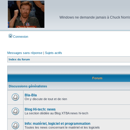
Windows ne demande jamais à Chuck Norris d'e
Connexion
Messages sans réponse
|
Sujets actifs
Index du forum
Forum
Discussions généralistes
Bla-Bla
On y discute de tout et de rien
Aucun
message
non
Blog Hi-tech: news
lu
La section dédiée au Blog XTBA news hi-tech
Aucun
message
non
Info: matériel, logiciel et programmation
lu
Toutes les news concernant le matériel et les logiciels