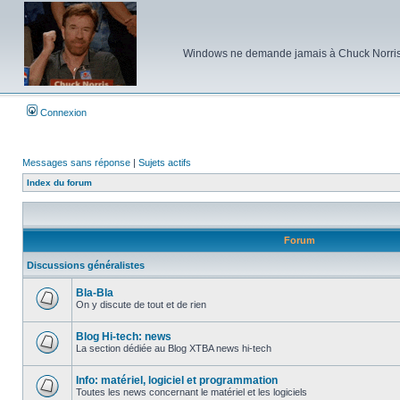
Windows ne demande jamais à Chuck Norris d'e
Connexion
Messages sans réponse
|
Sujets actifs
Index du forum
Forum
Discussions généralistes
Bla-Bla
On y discute de tout et de rien
Aucun
message
non
Blog Hi-tech: news
lu
La section dédiée au Blog XTBA news hi-tech
Aucun
message
non
Info: matériel, logiciel et programmation
lu
Toutes les news concernant le matériel et les logiciels