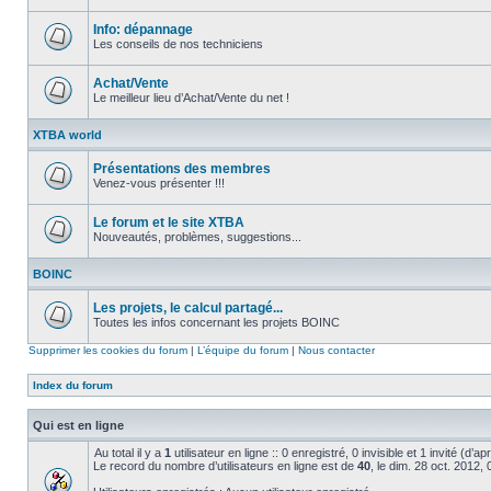
Aucun
message
non
Info: dépannage
lu
Les conseils de nos techniciens
Aucun
message
non
Achat/Vente
lu
Le meilleur lieu d’Achat/Vente du net !
Aucun
message
XTBA world
non
lu
Présentations des membres
Venez-vous présenter !!!
Aucun
message
non
Le forum et le site XTBA
lu
Nouveautés, problèmes, suggestions...
Aucun
message
BOINC
non
lu
Les projets, le calcul partagé...
Toutes les infos concernant les projets BOINC
Aucun
message
Supprimer les cookies du forum
|
L’équipe du forum
|
Nous contacter
non
lu
Index du forum
Qui est en ligne
Au total il y a
1
utilisateur en ligne :: 0 enregistré, 0 invisible et 1 invité (d’
Le record du nombre d’utilisateurs en ligne est de
40
, le dim. 28 oct. 2012,