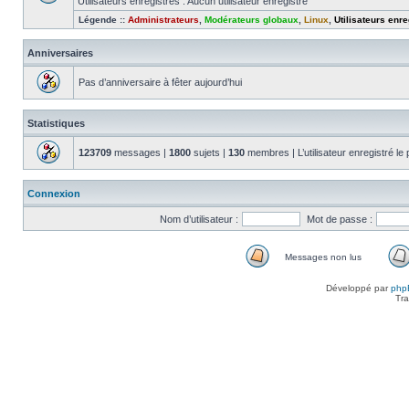
Utilisateurs enregistrés : Aucun utilisateur enregistré
Légende ::
Administrateurs
,
Modérateurs globaux
,
Linux
,
Utilisateurs enre
Anniversaires
Pas d’anniversaire à fêter aujourd’hui
Statistiques
123709
messages |
1800
sujets |
130
membres | L’utilisateur enregistré le
Connexion
Nom d’utilisateur :
Mot de passe :
Messages non lus
Messages
non
Développé par
php
lus
Tra