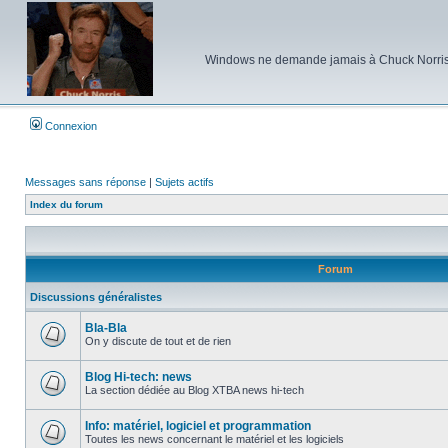
Windows ne demande jamais à Chuck Norris d'e
Connexion
Messages sans réponse
|
Sujets actifs
Index du forum
Forum
Discussions généralistes
Bla-Bla
On y discute de tout et de rien
Aucun
message
non
Blog Hi-tech: news
lu
La section dédiée au Blog XTBA news hi-tech
Aucun
message
non
Info: matériel, logiciel et programmation
lu
Toutes les news concernant le matériel et les logiciels