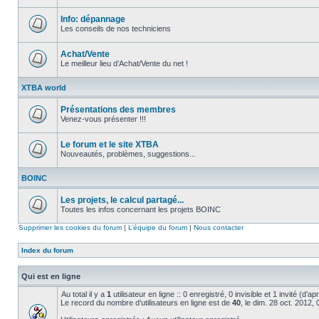
Aucun
message
non
Info: dépannage
lu
Les conseils de nos techniciens
Aucun
message
non
Achat/Vente
lu
Le meilleur lieu d’Achat/Vente du net !
Aucun
message
XTBA world
non
lu
Présentations des membres
Venez-vous présenter !!!
Aucun
message
non
Le forum et le site XTBA
lu
Nouveautés, problèmes, suggestions...
Aucun
message
BOINC
non
lu
Les projets, le calcul partagé...
Toutes les infos concernant les projets BOINC
Aucun
message
Supprimer les cookies du forum
|
L’équipe du forum
|
Nous contacter
non
lu
Index du forum
Qui est en ligne
Au total il y a
1
utilisateur en ligne :: 0 enregistré, 0 invisible et 1 invité (d’
Le record du nombre d’utilisateurs en ligne est de
40
, le dim. 28 oct. 2012,