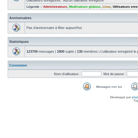
Utilisateurs enregistrés : Aucun utilisateur enregistré
Légende ::
Administrateurs
,
Modérateurs globaux
,
Linux
,
Utilisateurs enre
Anniversaires
Pas d’anniversaire à fêter aujourd’hui
Statistiques
123709
messages |
1800
sujets |
130
membres | L’utilisateur enregistré le
Connexion
Nom d’utilisateur :
Mot de passe :
Messages non lus
Messages
non
Développé par
php
lus
Tra