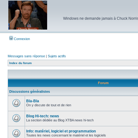
Windows ne demande jamais à Chuck Norris d'e
Connexion
Messages sans réponse
|
Sujets actifs
Index du forum
Forum
Discussions généralistes
Bla-Bla
On y discute de tout et de rien
Aucun
message
non
Blog Hi-tech: news
lu
La section dédiée au Blog XTBA news hi-tech
Aucun
message
non
Info: matériel, logiciel et programmation
lu
Toutes les news concernant le matériel et les logiciels