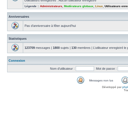
Utilisateurs enregistrés : Aucun utilisateur enregistré
Légende ::
Administrateurs
,
Modérateurs globaux
,
Linux
,
Utilisateurs enre
Anniversaires
Pas d’anniversaire à fêter aujourd’hui
Statistiques
123709
messages |
1800
sujets |
130
membres | L’utilisateur enregistré le
Connexion
Nom d’utilisateur :
Mot de passe :
Messages non lus
Messages
Développé par
php
non
Tra
lus