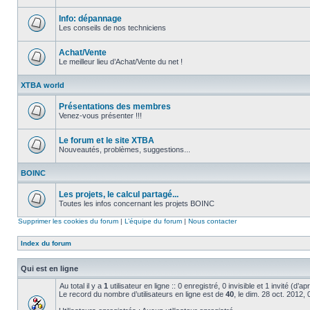
Aucun
message
non
Info: dépannage
lu
Les conseils de nos techniciens
Aucun
message
non
Achat/Vente
lu
Le meilleur lieu d’Achat/Vente du net !
Aucun
message
XTBA world
non
lu
Présentations des membres
Venez-vous présenter !!!
Aucun
message
non
Le forum et le site XTBA
lu
Nouveautés, problèmes, suggestions...
Aucun
message
BOINC
non
lu
Les projets, le calcul partagé...
Toutes les infos concernant les projets BOINC
Aucun
message
Supprimer les cookies du forum
|
L’équipe du forum
|
Nous contacter
non
lu
Index du forum
Qui est en ligne
Au total il y a
1
utilisateur en ligne :: 0 enregistré, 0 invisible et 1 invité (d’
Le record du nombre d’utilisateurs en ligne est de
40
, le dim. 28 oct. 2012,