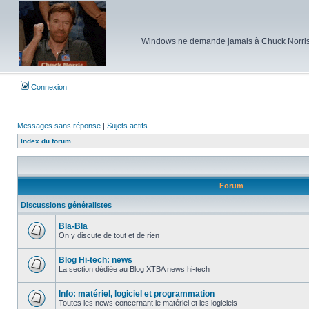
Windows ne demande jamais à Chuck Norris d'e
Connexion
Messages sans réponse
|
Sujets actifs
Index du forum
Forum
Discussions généralistes
Bla-Bla
On y discute de tout et de rien
Aucun
message
non
Blog Hi-tech: news
lu
La section dédiée au Blog XTBA news hi-tech
Aucun
message
non
Info: matériel, logiciel et programmation
lu
Toutes les news concernant le matériel et les logiciels