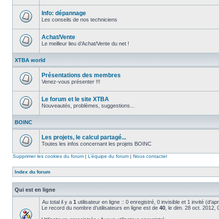
Aucun
message
non
Info: dépannage
lu
Les conseils de nos techniciens
Aucun
message
non
Achat/Vente
lu
Le meilleur lieu d’Achat/Vente du net !
Aucun
message
XTBA world
non
lu
Présentations des membres
Venez-vous présenter !!!
Aucun
message
non
Le forum et le site XTBA
lu
Nouveautés, problèmes, suggestions...
Aucun
message
BOINC
non
lu
Les projets, le calcul partagé...
Toutes les infos concernant les projets BOINC
Aucun
message
Supprimer les cookies du forum
|
L’équipe du forum
|
Nous contacter
non
lu
Index du forum
Qui est en ligne
Au total il y a
1
utilisateur en ligne :: 0 enregistré, 0 invisible et 1 invité (d’
Le record du nombre d’utilisateurs en ligne est de
40
, le dim. 28 oct. 2012,