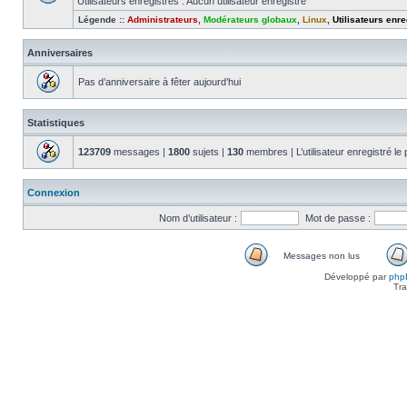
Utilisateurs enregistrés : Aucun utilisateur enregistré
Légende ::
Administrateurs
,
Modérateurs globaux
,
Linux
,
Utilisateurs enre
Anniversaires
Pas d’anniversaire à fêter aujourd’hui
Statistiques
123709
messages |
1800
sujets |
130
membres | L’utilisateur enregistré le
Connexion
Nom d’utilisateur :
Mot de passe :
Messages non lus
Messages
Développé par
php
non
Tra
lus