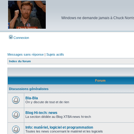
Windows ne demande jamais à Chuck Norris d'e
Connexion
Messages sans réponse
|
Sujets actifs
Index du forum
Forum
Discussions généralistes
Bla-Bla
On y discute de tout et de rien
Aucun
message
non
Blog Hi-tech: news
lu
La section dédiée au Blog XTBA news hi-tech
Aucun
message
non
Info: matériel, logiciel et programmation
lu
Toutes les news concernant le matériel et les logiciels