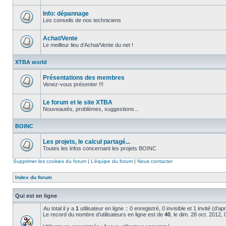
Aucun
message
non
Info: dépannage
lu
Les conseils de nos techniciens
Aucun
message
non
Achat/Vente
lu
Le meilleur lieu d’Achat/Vente du net !
Aucun
message
XTBA world
non
lu
Présentations des membres
Venez-vous présenter !!!
Aucun
message
non
Le forum et le site XTBA
lu
Nouveautés, problèmes, suggestions...
Aucun
message
BOINC
non
lu
Les projets, le calcul partagé...
Toutes les infos concernant les projets BOINC
Aucun
message
Supprimer les cookies du forum
|
L’équipe du forum
|
Nous contacter
non
lu
Index du forum
Qui est en ligne
Au total il y a
1
utilisateur en ligne :: 0 enregistré, 0 invisible et 1 invité (d’
Le record du nombre d’utilisateurs en ligne est de
40
, le dim. 28 oct. 2012,