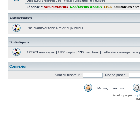
Utilisateurs enregistrés : Aucun utilisateur enregistré
Légende ::
Administrateurs
,
Modérateurs globaux
,
Linux
,
Utilisateurs enre
Anniversaires
Pas d’anniversaire à fêter aujourd’hui
Statistiques
123709
messages |
1800
sujets |
130
membres | L’utilisateur enregistré le
Connexion
Nom d’utilisateur :
Mot de passe :
Messages non lus
Messages
Développé par
php
non
Tra
lus