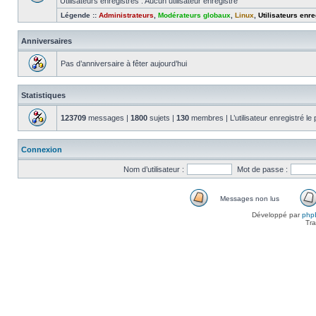
Utilisateurs enregistrés : Aucun utilisateur enregistré
Légende ::
Administrateurs
,
Modérateurs globaux
,
Linux
,
Utilisateurs enre
Anniversaires
Pas d’anniversaire à fêter aujourd’hui
Statistiques
123709
messages |
1800
sujets |
130
membres | L’utilisateur enregistré le
Connexion
Nom d’utilisateur :
Mot de passe :
Messages non lus
Messages
Développé par
php
non
Tra
lus