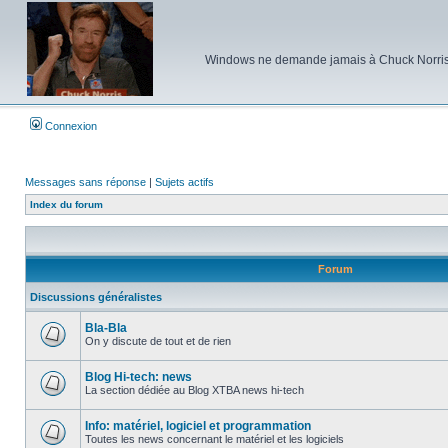
Windows ne demande jamais à Chuck Norris d'e
Connexion
Messages sans réponse
|
Sujets actifs
Index du forum
Forum
Discussions généralistes
Bla-Bla
On y discute de tout et de rien
Aucun
message
non
Blog Hi-tech: news
lu
La section dédiée au Blog XTBA news hi-tech
Aucun
message
non
Info: matériel, logiciel et programmation
lu
Toutes les news concernant le matériel et les logiciels