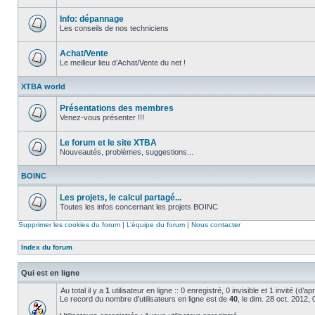
Aucun
message
non
Info: dépannage
lu
Les conseils de nos techniciens
Aucun
message
non
Achat/Vente
lu
Le meilleur lieu d’Achat/Vente du net !
Aucun
message
XTBA world
non
lu
Présentations des membres
Venez-vous présenter !!!
Aucun
message
non
Le forum et le site XTBA
lu
Nouveautés, problèmes, suggestions...
Aucun
message
BOINC
non
lu
Les projets, le calcul partagé...
Toutes les infos concernant les projets BOINC
Aucun
message
Supprimer les cookies du forum
|
L’équipe du forum
|
Nous contacter
non
lu
Index du forum
Qui est en ligne
Au total il y a
1
utilisateur en ligne :: 0 enregistré, 0 invisible et 1 invité (d’
Le record du nombre d’utilisateurs en ligne est de
40
, le dim. 28 oct. 2012,