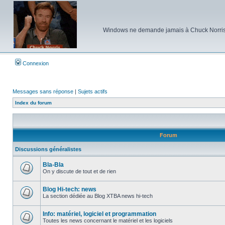
Windows ne demande jamais à Chuck Norris d'e
Connexion
Messages sans réponse
|
Sujets actifs
Index du forum
Forum
Discussions généralistes
Bla-Bla
On y discute de tout et de rien
Aucun
message
non
Blog Hi-tech: news
lu
La section dédiée au Blog XTBA news hi-tech
Aucun
message
non
Info: matériel, logiciel et programmation
lu
Toutes les news concernant le matériel et les logiciels