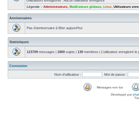
Utilisateurs enregistrés : Aucun utilisateur enregistré
Légende ::
Administrateurs
,
Modérateurs globaux
,
Linux
,
Utilisateurs enre
Anniversaires
Pas d’anniversaire à fêter aujourd’hui
Statistiques
123709
messages |
1800
sujets |
130
membres | L’utilisateur enregistré le
Connexion
Nom d’utilisateur :
Mot de passe :
Messages non lus
Messages
Développé par
php
non
Tra
lus