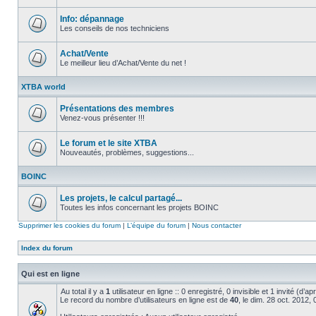
Aucun
message
non
Info: dépannage
lu
Les conseils de nos techniciens
Aucun
message
non
Achat/Vente
lu
Le meilleur lieu d’Achat/Vente du net !
Aucun
message
XTBA world
non
lu
Présentations des membres
Venez-vous présenter !!!
Aucun
message
non
Le forum et le site XTBA
lu
Nouveautés, problèmes, suggestions...
Aucun
message
BOINC
non
lu
Les projets, le calcul partagé...
Toutes les infos concernant les projets BOINC
Aucun
message
Supprimer les cookies du forum
|
L’équipe du forum
|
Nous contacter
non
lu
Index du forum
Qui est en ligne
Au total il y a
1
utilisateur en ligne :: 0 enregistré, 0 invisible et 1 invité (d’
Le record du nombre d’utilisateurs en ligne est de
40
, le dim. 28 oct. 2012,