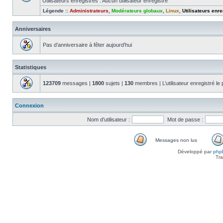
Utilisateurs enregistrés : Aucun utilisateur enregistré
Légende ::
Administrateurs
,
Modérateurs globaux
,
Linux
,
Utilisateurs enre
Anniversaires
Pas d’anniversaire à fêter aujourd’hui
Statistiques
123709
messages |
1800
sujets |
130
membres | L’utilisateur enregistré le
Connexion
Nom d’utilisateur :
Mot de passe :
Messages non lus
Messages
Développé par
php
non
Tra
lus