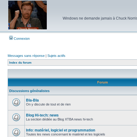
Windows ne demande jamais à Chuck Norris d'e
Connexion
Messages sans réponse
|
Sujets actifs
Index du forum
Forum
Discussions généralistes
Bla-Bla
On y discute de tout et de rien
Aucun
message
non
Blog Hi-tech: news
lu
La section dédiée au Blog XTBA news hi-tech
Aucun
message
non
Info: matériel, logiciel et programmation
lu
Toutes les news concernant le matériel et les logiciels