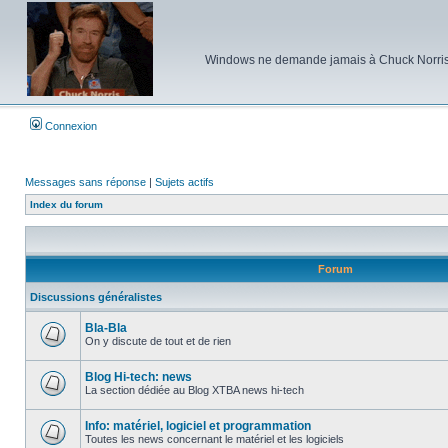
Windows ne demande jamais à Chuck Norris d'e
Connexion
Messages sans réponse
|
Sujets actifs
Index du forum
Forum
Discussions généralistes
Bla-Bla
On y discute de tout et de rien
Aucun
message
non
Blog Hi-tech: news
lu
La section dédiée au Blog XTBA news hi-tech
Aucun
message
non
Info: matériel, logiciel et programmation
lu
Toutes les news concernant le matériel et les logiciels