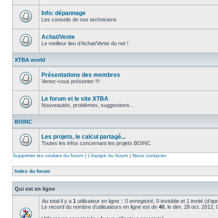
Aucun
message
non
Info: dépannage
lu
Les conseils de nos techniciens
Aucun
message
non
Achat/Vente
lu
Le meilleur lieu d’Achat/Vente du net !
Aucun
message
XTBA world
non
lu
Présentations des membres
Venez-vous présenter !!!
Aucun
message
non
Le forum et le site XTBA
lu
Nouveautés, problèmes, suggestions...
Aucun
message
BOINC
non
lu
Les projets, le calcul partagé...
Toutes les infos concernant les projets BOINC
Aucun
message
Supprimer les cookies du forum
|
L’équipe du forum
|
Nous contacter
non
lu
Index du forum
Qui est en ligne
Au total il y a
1
utilisateur en ligne :: 0 enregistré, 0 invisible et 1 invité (d’
Le record du nombre d’utilisateurs en ligne est de
40
, le dim. 28 oct. 2012,