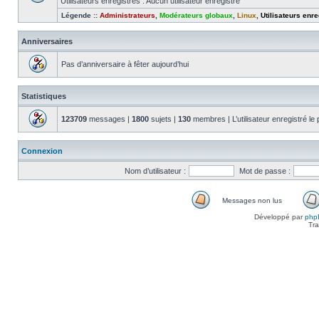
Utilisateurs enregistrés : Aucun utilisateur enregistré
Légende ::
Administrateurs
,
Modérateurs globaux
,
Linux
,
Utilisateurs enre
Anniversaires
Pas d’anniversaire à fêter aujourd’hui
Statistiques
123709
messages |
1800
sujets |
130
membres | L’utilisateur enregistré le
Connexion
Nom d’utilisateur :
Mot de passe :
Messages non lus
Messages
Développé par
php
non
Tra
lus