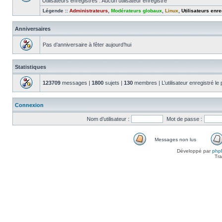
Utilisateurs enregistrés : Aucun utilisateur enregistré
Légende ::
Administrateurs
,
Modérateurs globaux
,
Linux
,
Utilisateurs enre
Anniversaires
Pas d’anniversaire à fêter aujourd’hui
Statistiques
123709
messages |
1800
sujets |
130
membres | L’utilisateur enregistré le
Connexion
Nom d’utilisateur :
Mot de passe :
Messages non lus
Messages
Développé par
php
non
Tra
lus