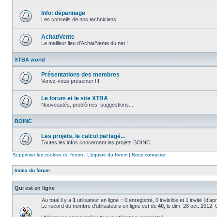
Aucun
message
non
Info: dépannage
lu
Les conseils de nos techniciens
Aucun
message
non
Achat/Vente
lu
Le meilleur lieu d’Achat/Vente du net !
Aucun
message
XTBA world
non
lu
Présentations des membres
Venez-vous présenter !!!
Aucun
message
non
Le forum et le site XTBA
lu
Nouveautés, problèmes, suggestions...
Aucun
message
BOINC
non
lu
Les projets, le calcul partagé...
Toutes les infos concernant les projets BOINC
Aucun
message
Supprimer les cookies du forum
|
L’équipe du forum
|
Nous contacter
non
lu
Index du forum
Qui est en ligne
Au total il y a
1
utilisateur en ligne :: 0 enregistré, 0 invisible et 1 invité (d’
Le record du nombre d’utilisateurs en ligne est de
40
, le dim. 28 oct. 2012,