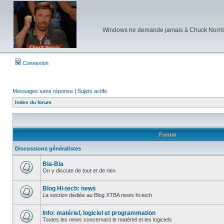
Windows ne demande jamais à Chuck Norris d'e
Connexion
Messages sans réponse
|
Sujets actifs
Index du forum
Forum
Discussions généralistes
Bla-Bla
On y discute de tout et de rien
Aucun
message
non
Blog Hi-tech: news
lu
La section dédiée au Blog XTBA news hi-tech
Aucun
message
non
Info: matériel, logiciel et programmation
lu
Toutes les news concernant le matériel et les logiciels