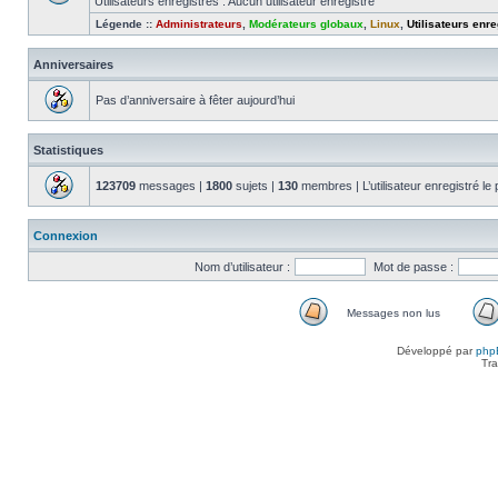
Utilisateurs enregistrés : Aucun utilisateur enregistré
Légende ::
Administrateurs
,
Modérateurs globaux
,
Linux
,
Utilisateurs enre
Anniversaires
Pas d’anniversaire à fêter aujourd’hui
Statistiques
123709
messages |
1800
sujets |
130
membres | L’utilisateur enregistré le
Connexion
Nom d’utilisateur :
Mot de passe :
Messages non lus
Messages
non
Développé par
php
lus
Tra