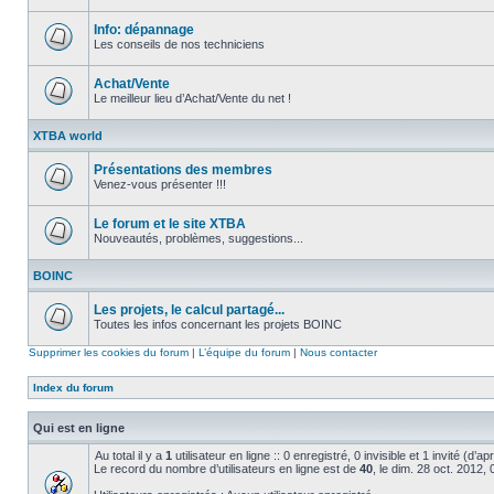
Aucun
message
non
Info: dépannage
lu
Les conseils de nos techniciens
Aucun
message
non
Achat/Vente
lu
Le meilleur lieu d’Achat/Vente du net !
Aucun
message
XTBA world
non
lu
Présentations des membres
Venez-vous présenter !!!
Aucun
message
non
Le forum et le site XTBA
lu
Nouveautés, problèmes, suggestions...
Aucun
message
BOINC
non
lu
Les projets, le calcul partagé...
Toutes les infos concernant les projets BOINC
Aucun
message
Supprimer les cookies du forum
|
L’équipe du forum
|
Nous contacter
non
lu
Index du forum
Qui est en ligne
Au total il y a
1
utilisateur en ligne :: 0 enregistré, 0 invisible et 1 invité (d’
Le record du nombre d’utilisateurs en ligne est de
40
, le dim. 28 oct. 2012,