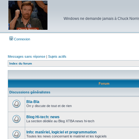
Windows ne demande jamais à Chuck Norris d'e
Connexion
Messages sans réponse
|
Sujets actifs
Index du forum
Forum
Discussions généralistes
Bla-Bla
On y discute de tout et de rien
Aucun
message
non
Blog Hi-tech: news
lu
La section dédiée au Blog XTBA news hi-tech
Aucun
message
non
Info: matériel, logiciel et programmation
lu
Toutes les news concernant le matériel et les logiciels