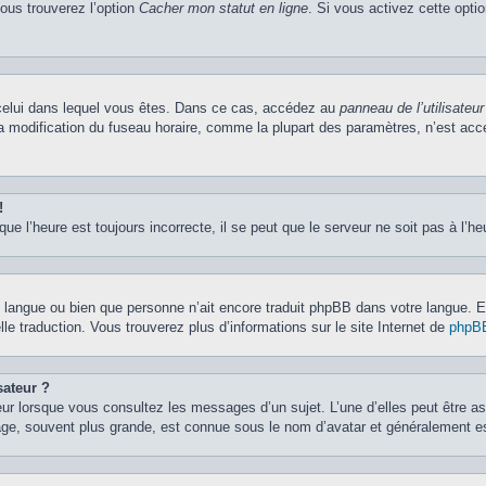
vous trouverez l’option
Cacher mon statut en ligne
. Si vous activez cette opti
de celui dans lequel vous êtes. Dans ce cas, accédez au
panneau de l’utilisateur
la modification du fuseau horaire, comme la plupart des paramètres, n’est ac
!
ue l’heure est toujours incorrecte, il se peut que le serveur ne soit pas à l’h
otre langue ou bien que personne n’ait encore traduit phpBB dans votre langue.
lle traduction. Vous trouverez plus d’informations sur le site Internet de
phpB
sateur ?
eur lorsque vous consultez les messages d’un sujet. L’une d’elles peut être a
age, souvent plus grande, est connue sous le nom d’avatar et généralement 