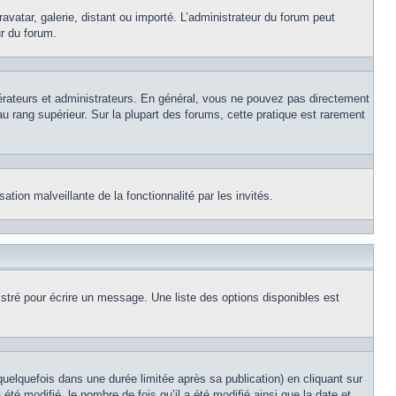
avatar, galerie, distant ou importé. L’administrateur du forum peut
ur du forum.
érateurs et administrateurs. En général, vous ne pouvez pas directement
au rang supérieur. Sur la plupart des forums, cette pratique est rarement
ation malveillante de la fonctionnalité par les invités.
stré pour écrire un message. Une liste des options disponibles est
lquefois dans une durée limitée après sa publication) en cliquant sur
é modifié, le nombre de fois qu’il a été modifié ainsi que la date et