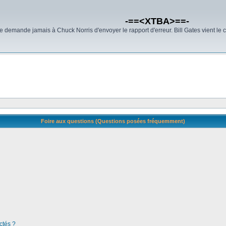
-==<XTBA>==-
demande jamais à Chuck Norris d'envoyer le rapport d'erreur. Bill Gates vient le 
Foire aux questions (Questions posées fréquemment)
ctés ?