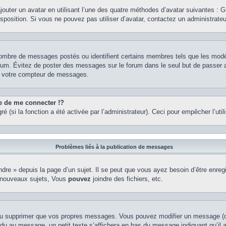
ajouter un avatar en utilisant l’une des quatre méthodes d’avatar suivantes : Gr
isposition. Si vous ne pouvez pas utiliser d’avatar, contactez un administrate
e nombre de messages postés ou identifient certains membres tels que les mod
u forum. Évitez de poster des messages sur le forum dans le seul but de passer 
er votre compteur de messages.
de me connecter !?
(si la fonction a été activée par l’administrateur). Ceci pour empêcher l’utilis
Problèmes liés à la publication de messages
re » depuis la page d’un sujet. Il se peut que vous ayez besoin d’être enregi
 nouveaux sujets, Vous
pouvez
joindre des fichiers, etc.
ou supprimer que vos propres messages. Vous pouvez modifier un message (que
au message, un petit texte s’affichera en bas du message indiquant qu’il a ét