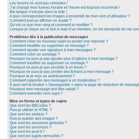
Les heures ne sont pas correctes !
J’ai changé mon fuseau horaire et l’heure est toujours incorrecte !
Ma langue n’est pas dans la liste !
A quoi correspondent les images à proximité de mon nom d’utilisateur ?
Comment puis-je afficher un avatar ?
Qu’est-ce que mon rang et comment le modifier ?
Lorsque je clique sur le lien
e-mail
d’un membre, on me demande de me conn
Problèmes liés à la publication de messages
Comment créer un nouveau sujet ou poster une réponse ?
Comment modifier ou supprimer un message ?
Comment ajouter une signature à mes messages ?
Comment créer un sondage ?
Pourquoi ne puis-je pas ajouter plus d’options à mon sondage ?
Comment modifier ou supprimer un sondage ?
Pourquoi ne puis-je pas accéder à un forum ?
Pourquoi ne puis-je pas joindre des fichiers à mon message ?
Pourquoi ai-je reçu un avertissement ?
Comment rapporter des messages à un modérateur ?
À quoi sert le bouton « Sauvegarder » dans la page de rédaction de messag
Pourquoi mon message doit être validé ?
Comment remonter mon sujet ?
Mise en forme et types de sujets
Que sont les BBCodes ?
Puis-je utiliser le HTML ?
Que sont les smileys ?
Puis-je publier des images ?
Que sont les annonces globales ?
Que sont les annonces ?
Que sont les post-it ?
Que sont les sujets verrouillés ?