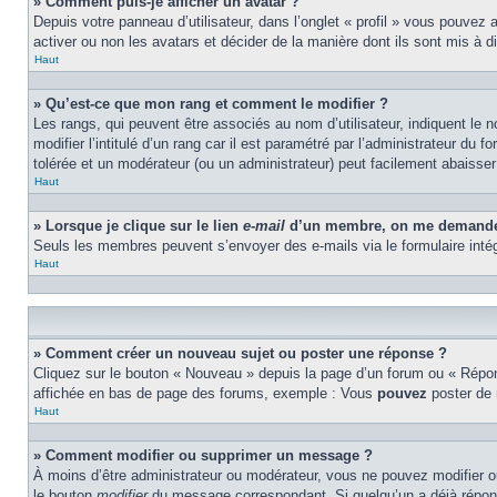
» Comment puis-je afficher un avatar ?
Depuis votre panneau d’utilisateur, dans l’onglet « profil » vous pouvez 
activer ou non les avatars et décider de la manière dont ils sont mis à d
Haut
» Qu’est-ce que mon rang et comment le modifier ?
Les rangs, qui peuvent être associés au nom d’utilisateur, indiquent l
modifier l’intitulé d’un rang car il est paramétré par l’administrateur d
tolérée et un modérateur (ou un administrateur) peut facilement abaiss
Haut
» Lorsque je clique sur le lien
e-mail
d’un membre, on me demande 
Seuls les membres peuvent s’envoyer des e-mails via le formulaire intégré 
Haut
» Comment créer un nouveau sujet ou poster une réponse ?
Cliquez sur le bouton « Nouveau » depuis la page d’un forum ou « Répond
affichée en bas de page des forums, exemple : Vous
pouvez
poster de
Haut
» Comment modifier ou supprimer un message ?
À moins d’être administrateur ou modérateur, vous ne pouvez modifier 
le bouton
modifier
du message correspondant. Si quelqu’un a déjà répondu 