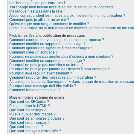
Les heures ne sont pas correctes !
J’ai changé mon fuseau horaire et l’heure est toujours incorrecte !
Ma langue n’est pas dans la liste !
A quoi correspondent les images à proximité de mon nom d’utilisateur ?
Comment puis-je afficher un avatar ?
Qu’est-ce que mon rang et comment le modifier ?
Lorsque je clique sur le lien
e-mail
d’un membre, on me demande de me conn
Problèmes liés à la publication de messages
Comment créer un nouveau sujet ou poster une réponse ?
Comment modifier ou supprimer un message ?
Comment ajouter une signature à mes messages ?
Comment créer un sondage ?
Pourquoi ne puis-je pas ajouter plus d’options à mon sondage ?
Comment modifier ou supprimer un sondage ?
Pourquoi ne puis-je pas accéder à un forum ?
Pourquoi ne puis-je pas joindre des fichiers à mon message ?
Pourquoi ai-je reçu un avertissement ?
Comment rapporter des messages à un modérateur ?
À quoi sert le bouton « Sauvegarder » dans la page de rédaction de messag
Pourquoi mon message doit être validé ?
Comment remonter mon sujet ?
Mise en forme et types de sujets
Que sont les BBCodes ?
Puis-je utiliser le HTML ?
Que sont les smileys ?
Puis-je publier des images ?
Que sont les annonces globales ?
Que sont les annonces ?
Que sont les post-it ?
Que sont les sujets verrouillés ?