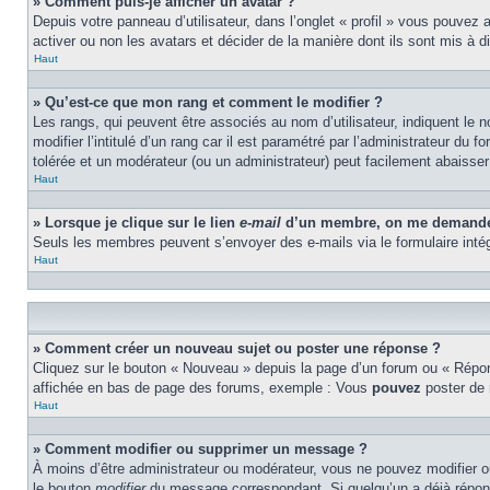
» Comment puis-je afficher un avatar ?
Depuis votre panneau d’utilisateur, dans l’onglet « profil » vous pouvez 
activer ou non les avatars et décider de la manière dont ils sont mis à d
Haut
» Qu’est-ce que mon rang et comment le modifier ?
Les rangs, qui peuvent être associés au nom d’utilisateur, indiquent l
modifier l’intitulé d’un rang car il est paramétré par l’administrateur d
tolérée et un modérateur (ou un administrateur) peut facilement abaiss
Haut
» Lorsque je clique sur le lien
e-mail
d’un membre, on me demande 
Seuls les membres peuvent s’envoyer des e-mails via le formulaire intégré 
Haut
» Comment créer un nouveau sujet ou poster une réponse ?
Cliquez sur le bouton « Nouveau » depuis la page d’un forum ou « Répond
affichée en bas de page des forums, exemple : Vous
pouvez
poster de
Haut
» Comment modifier ou supprimer un message ?
À moins d’être administrateur ou modérateur, vous ne pouvez modifier 
le bouton
modifier
du message correspondant. Si quelqu’un a déjà répondu 