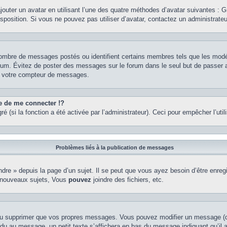
ajouter un avatar en utilisant l’une des quatre méthodes d’avatar suivantes : Gr
isposition. Si vous ne pouvez pas utiliser d’avatar, contactez un administrate
e nombre de messages postés ou identifient certains membres tels que les mod
u forum. Évitez de poster des messages sur le forum dans le seul but de passer 
er votre compteur de messages.
de me connecter !?
(si la fonction a été activée par l’administrateur). Ceci pour empêcher l’utilis
Problèmes liés à la publication de messages
re » depuis la page d’un sujet. Il se peut que vous ayez besoin d’être enregi
 nouveaux sujets, Vous
pouvez
joindre des fichiers, etc.
ou supprimer que vos propres messages. Vous pouvez modifier un message (que
au message, un petit texte s’affichera en bas du message indiquant qu’il a ét