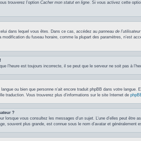
vous trouverez l’option
Cacher mon statut en ligne
. Si vous activez cette opti
de celui dans lequel vous êtes. Dans ce cas, accédez au
panneau de l’utilisateur
la modification du fuseau horaire, comme la plupart des paramètres, n’est ac
!
ue l’heure est toujours incorrecte, il se peut que le serveur ne soit pas à l’h
otre langue ou bien que personne n’ait encore traduit phpBB dans votre langue.
lle traduction. Vous trouverez plus d’informations sur le site Internet de
phpB
sateur ?
eur lorsque vous consultez les messages d’un sujet. L’une d’elles peut être a
age, souvent plus grande, est connue sous le nom d’avatar et généralement 