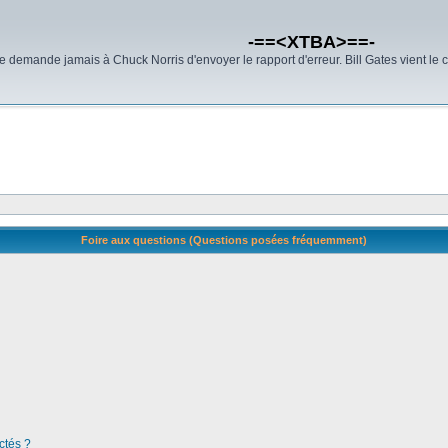
-==<XTBA>==-
demande jamais à Chuck Norris d'envoyer le rapport d'erreur. Bill Gates vient le 
Foire aux questions (Questions posées fréquemment)
ctés ?