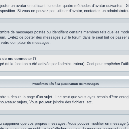
ajouter un avatar en utilisant l’une des quatre méthodes d’avatar suivantes : Gr
isposition. Si vous ne pouvez pas utiliser d’avatar, contactez un administrate
e nombre de messages postés ou identifient certains membres tels que les mod
u forum. Évitez de poster des messages sur le forum dans le seul but de passer 
er votre compteur de messages.
de me connecter !?
(si la fonction a été activée par l’administrateur). Ceci pour empêcher l’utilis
Problèmes liés à la publication de messages
re » depuis la page d’un sujet. Il se peut que vous ayez besoin d’être enregi
 nouveaux sujets, Vous
pouvez
joindre des fichiers, etc.
ou supprimer que vos propres messages. Vous pouvez modifier un message (que
au message, un petit texte s’affichera en bas du message indiquant qu’il a ét