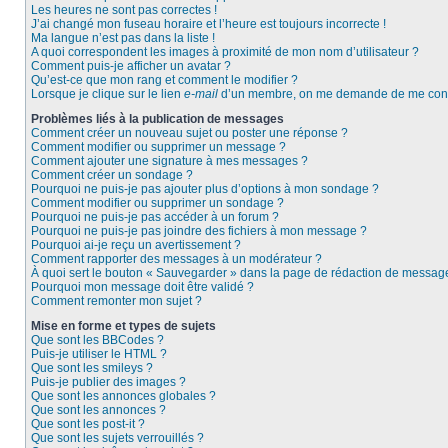
Les heures ne sont pas correctes !
J’ai changé mon fuseau horaire et l’heure est toujours incorrecte !
Ma langue n’est pas dans la liste !
A quoi correspondent les images à proximité de mon nom d’utilisateur ?
Comment puis-je afficher un avatar ?
Qu’est-ce que mon rang et comment le modifier ?
Lorsque je clique sur le lien
e-mail
d’un membre, on me demande de me conn
Problèmes liés à la publication de messages
Comment créer un nouveau sujet ou poster une réponse ?
Comment modifier ou supprimer un message ?
Comment ajouter une signature à mes messages ?
Comment créer un sondage ?
Pourquoi ne puis-je pas ajouter plus d’options à mon sondage ?
Comment modifier ou supprimer un sondage ?
Pourquoi ne puis-je pas accéder à un forum ?
Pourquoi ne puis-je pas joindre des fichiers à mon message ?
Pourquoi ai-je reçu un avertissement ?
Comment rapporter des messages à un modérateur ?
À quoi sert le bouton « Sauvegarder » dans la page de rédaction de messag
Pourquoi mon message doit être validé ?
Comment remonter mon sujet ?
Mise en forme et types de sujets
Que sont les BBCodes ?
Puis-je utiliser le HTML ?
Que sont les smileys ?
Puis-je publier des images ?
Que sont les annonces globales ?
Que sont les annonces ?
Que sont les post-it ?
Que sont les sujets verrouillés ?