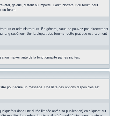
avatar, galerie, distant ou importé. L’administrateur du forum peut
ur du forum.
érateurs et administrateurs. En général, vous ne pouvez pas directement
au rang supérieur. Sur la plupart des forums, cette pratique est rarement
ation malveillante de la fonctionnalité par les invités.
stré pour écrire un message. Une liste des options disponibles est
lquefois dans une durée limitée après sa publication) en cliquant sur
é modifié, le nombre de fois qu’il a été modifié ainsi que la date et