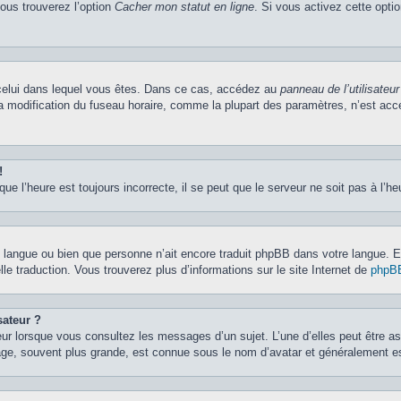
vous trouverez l’option
Cacher mon statut en ligne
. Si vous activez cette opti
de celui dans lequel vous êtes. Dans ce cas, accédez au
panneau de l’utilisateur
la modification du fuseau horaire, comme la plupart des paramètres, n’est ac
!
ue l’heure est toujours incorrecte, il se peut que le serveur ne soit pas à l’h
otre langue ou bien que personne n’ait encore traduit phpBB dans votre langue.
lle traduction. Vous trouverez plus d’informations sur le site Internet de
phpB
sateur ?
eur lorsque vous consultez les messages d’un sujet. L’une d’elles peut être a
age, souvent plus grande, est connue sous le nom d’avatar et généralement 