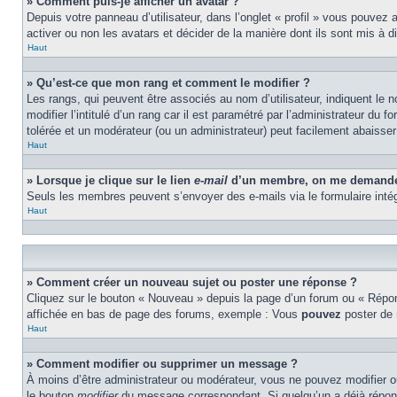
» Comment puis-je afficher un avatar ?
Depuis votre panneau d’utilisateur, dans l’onglet « profil » vous pouvez 
activer ou non les avatars et décider de la manière dont ils sont mis à d
Haut
» Qu’est-ce que mon rang et comment le modifier ?
Les rangs, qui peuvent être associés au nom d’utilisateur, indiquent l
modifier l’intitulé d’un rang car il est paramétré par l’administrateur d
tolérée et un modérateur (ou un administrateur) peut facilement abaiss
Haut
» Lorsque je clique sur le lien
e-mail
d’un membre, on me demande 
Seuls les membres peuvent s’envoyer des e-mails via le formulaire intégré 
Haut
» Comment créer un nouveau sujet ou poster une réponse ?
Cliquez sur le bouton « Nouveau » depuis la page d’un forum ou « Répond
affichée en bas de page des forums, exemple : Vous
pouvez
poster de
Haut
» Comment modifier ou supprimer un message ?
À moins d’être administrateur ou modérateur, vous ne pouvez modifier 
le bouton
modifier
du message correspondant. Si quelqu’un a déjà répondu 