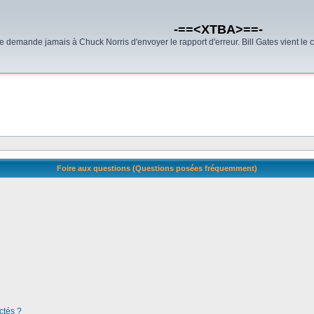
-==<XTBA>==-
demande jamais à Chuck Norris d'envoyer le rapport d'erreur. Bill Gates vient le 
Foire aux questions (Questions posées fréquemment)
ctés ?