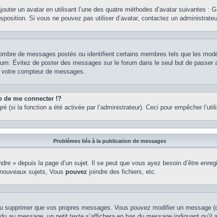
ajouter un avatar en utilisant l’une des quatre méthodes d’avatar suivantes : Gr
isposition. Si vous ne pouvez pas utiliser d’avatar, contactez un administrate
e nombre de messages postés ou identifient certains membres tels que les mod
u forum. Évitez de poster des messages sur le forum dans le seul but de passer 
er votre compteur de messages.
de me connecter !?
(si la fonction a été activée par l’administrateur). Ceci pour empêcher l’utilis
Problèmes liés à la publication de messages
re » depuis la page d’un sujet. Il se peut que vous ayez besoin d’être enregi
 nouveaux sujets, Vous
pouvez
joindre des fichiers, etc.
ou supprimer que vos propres messages. Vous pouvez modifier un message (que
au message, un petit texte s’affichera en bas du message indiquant qu’il a ét