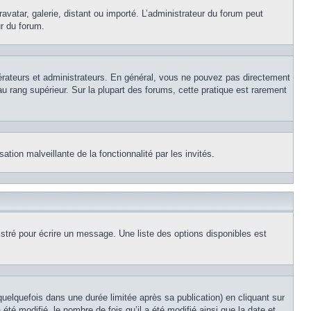
avatar, galerie, distant ou importé. L’administrateur du forum peut
ur du forum.
érateurs et administrateurs. En général, vous ne pouvez pas directement
au rang supérieur. Sur la plupart des forums, cette pratique est rarement
ation malveillante de la fonctionnalité par les invités.
stré pour écrire un message. Une liste des options disponibles est
lquefois dans une durée limitée après sa publication) en cliquant sur
é modifié, le nombre de fois qu’il a été modifié ainsi que la date et