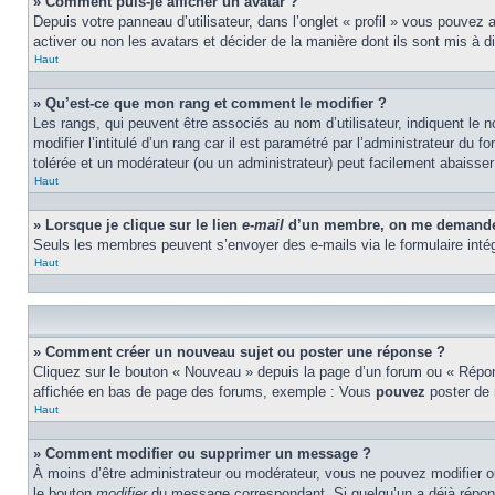
» Comment puis-je afficher un avatar ?
Depuis votre panneau d’utilisateur, dans l’onglet « profil » vous pouvez 
activer ou non les avatars et décider de la manière dont ils sont mis à d
Haut
» Qu’est-ce que mon rang et comment le modifier ?
Les rangs, qui peuvent être associés au nom d’utilisateur, indiquent l
modifier l’intitulé d’un rang car il est paramétré par l’administrateur d
tolérée et un modérateur (ou un administrateur) peut facilement abaiss
Haut
» Lorsque je clique sur le lien
e-mail
d’un membre, on me demande 
Seuls les membres peuvent s’envoyer des e-mails via le formulaire intégré 
Haut
» Comment créer un nouveau sujet ou poster une réponse ?
Cliquez sur le bouton « Nouveau » depuis la page d’un forum ou « Répond
affichée en bas de page des forums, exemple : Vous
pouvez
poster de
Haut
» Comment modifier ou supprimer un message ?
À moins d’être administrateur ou modérateur, vous ne pouvez modifier 
le bouton
modifier
du message correspondant. Si quelqu’un a déjà répondu 