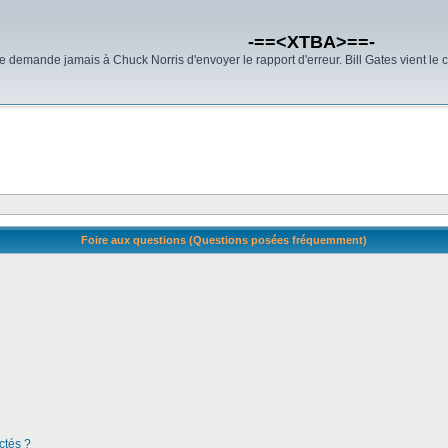
-==<XTBA>==-
demande jamais à Chuck Norris d'envoyer le rapport d'erreur. Bill Gates vient le 
Foire aux questions (Questions posées fréquemment)
ctés ?