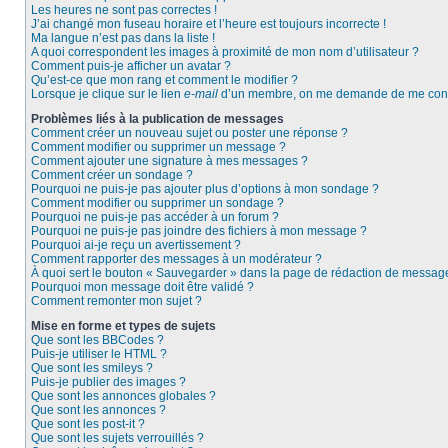
Les heures ne sont pas correctes !
J’ai changé mon fuseau horaire et l’heure est toujours incorrecte !
Ma langue n’est pas dans la liste !
A quoi correspondent les images à proximité de mon nom d’utilisateur ?
Comment puis-je afficher un avatar ?
Qu’est-ce que mon rang et comment le modifier ?
Lorsque je clique sur le lien
e-mail
d’un membre, on me demande de me conn
Problèmes liés à la publication de messages
Comment créer un nouveau sujet ou poster une réponse ?
Comment modifier ou supprimer un message ?
Comment ajouter une signature à mes messages ?
Comment créer un sondage ?
Pourquoi ne puis-je pas ajouter plus d’options à mon sondage ?
Comment modifier ou supprimer un sondage ?
Pourquoi ne puis-je pas accéder à un forum ?
Pourquoi ne puis-je pas joindre des fichiers à mon message ?
Pourquoi ai-je reçu un avertissement ?
Comment rapporter des messages à un modérateur ?
À quoi sert le bouton « Sauvegarder » dans la page de rédaction de messag
Pourquoi mon message doit être validé ?
Comment remonter mon sujet ?
Mise en forme et types de sujets
Que sont les BBCodes ?
Puis-je utiliser le HTML ?
Que sont les smileys ?
Puis-je publier des images ?
Que sont les annonces globales ?
Que sont les annonces ?
Que sont les post-it ?
Que sont les sujets verrouillés ?