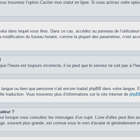
vous trouverez l’option
Cacher mon statut en ligne
. Si vous activez cette opti
de celui dans lequel vous êtes. Dans ce cas, accédez au
panneau de l’utilisateur
la modification du fuseau horaire, comme la plupart des paramètres, n’est ac
!
ue l’heure est toujours incorrecte, il se peut que le serveur ne soit pas à l’h
otre langue ou bien que personne n’ait encore traduit phpBB dans votre langue.
lle traduction. Vous trouverez plus d’informations sur le site Internet de
phpB
sateur ?
eur lorsque vous consultez les messages d’un sujet. L’une d’elles peut être a
age, souvent plus grande, est connue sous le nom d’avatar et généralement 