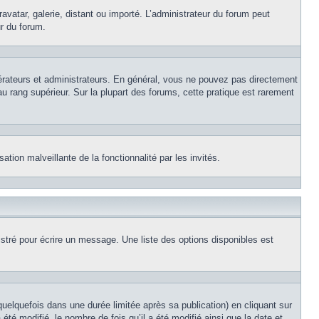
avatar, galerie, distant ou importé. L’administrateur du forum peut
ur du forum.
érateurs et administrateurs. En général, vous ne pouvez pas directement
au rang supérieur. Sur la plupart des forums, cette pratique est rarement
ation malveillante de la fonctionnalité par les invités.
stré pour écrire un message. Une liste des options disponibles est
lquefois dans une durée limitée après sa publication) en cliquant sur
é modifié, le nombre de fois qu’il a été modifié ainsi que la date et