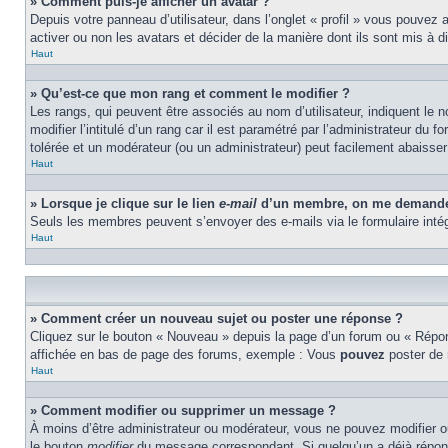
» Comment puis-je afficher un avatar ?
Depuis votre panneau d’utilisateur, dans l’onglet « profil » vous pouvez 
activer ou non les avatars et décider de la manière dont ils sont mis à d
Haut
» Qu’est-ce que mon rang et comment le modifier ?
Les rangs, qui peuvent être associés au nom d’utilisateur, indiquent l
modifier l’intitulé d’un rang car il est paramétré par l’administrateur d
tolérée et un modérateur (ou un administrateur) peut facilement abaiss
Haut
» Lorsque je clique sur le lien
e-mail
d’un membre, on me demande 
Seuls les membres peuvent s’envoyer des e-mails via le formulaire intégré 
Haut
» Comment créer un nouveau sujet ou poster une réponse ?
Cliquez sur le bouton « Nouveau » depuis la page d’un forum ou « Répond
affichée en bas de page des forums, exemple : Vous
pouvez
poster de
Haut
» Comment modifier ou supprimer un message ?
À moins d’être administrateur ou modérateur, vous ne pouvez modifier 
le bouton
modifier
du message correspondant. Si quelqu’un a déjà répondu 