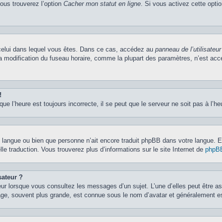
vous trouverez l’option
Cacher mon statut en ligne
. Si vous activez cette opti
de celui dans lequel vous êtes. Dans ce cas, accédez au
panneau de l’utilisateur
la modification du fuseau horaire, comme la plupart des paramètres, n’est ac
!
ue l’heure est toujours incorrecte, il se peut que le serveur ne soit pas à l’h
otre langue ou bien que personne n’ait encore traduit phpBB dans votre langue.
lle traduction. Vous trouverez plus d’informations sur le site Internet de
phpB
sateur ?
eur lorsque vous consultez les messages d’un sujet. L’une d’elles peut être a
age, souvent plus grande, est connue sous le nom d’avatar et généralement 