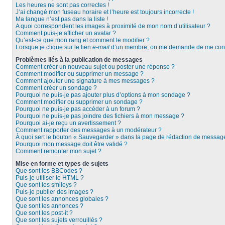
Les heures ne sont pas correctes !
J’ai changé mon fuseau horaire et l’heure est toujours incorrecte !
Ma langue n’est pas dans la liste !
A quoi correspondent les images à proximité de mon nom d’utilisateur ?
Comment puis-je afficher un avatar ?
Qu’est-ce que mon rang et comment le modifier ?
Lorsque je clique sur le lien
e-mail
d’un membre, on me demande de me conn
Problèmes liés à la publication de messages
Comment créer un nouveau sujet ou poster une réponse ?
Comment modifier ou supprimer un message ?
Comment ajouter une signature à mes messages ?
Comment créer un sondage ?
Pourquoi ne puis-je pas ajouter plus d’options à mon sondage ?
Comment modifier ou supprimer un sondage ?
Pourquoi ne puis-je pas accéder à un forum ?
Pourquoi ne puis-je pas joindre des fichiers à mon message ?
Pourquoi ai-je reçu un avertissement ?
Comment rapporter des messages à un modérateur ?
À quoi sert le bouton « Sauvegarder » dans la page de rédaction de messag
Pourquoi mon message doit être validé ?
Comment remonter mon sujet ?
Mise en forme et types de sujets
Que sont les BBCodes ?
Puis-je utiliser le HTML ?
Que sont les smileys ?
Puis-je publier des images ?
Que sont les annonces globales ?
Que sont les annonces ?
Que sont les post-it ?
Que sont les sujets verrouillés ?