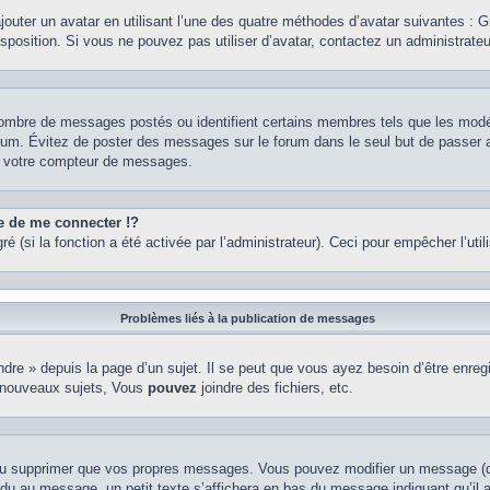
ajouter un avatar en utilisant l’une des quatre méthodes d’avatar suivantes : Gr
isposition. Si vous ne pouvez pas utiliser d’avatar, contactez un administrate
e nombre de messages postés ou identifient certains membres tels que les mod
u forum. Évitez de poster des messages sur le forum dans le seul but de passer 
er votre compteur de messages.
de me connecter !?
(si la fonction a été activée par l’administrateur). Ceci pour empêcher l’utilis
Problèmes liés à la publication de messages
re » depuis la page d’un sujet. Il se peut que vous ayez besoin d’être enregi
 nouveaux sujets, Vous
pouvez
joindre des fichiers, etc.
ou supprimer que vos propres messages. Vous pouvez modifier un message (que
au message, un petit texte s’affichera en bas du message indiquant qu’il a ét