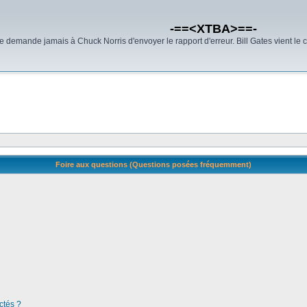
-==<XTBA>==-
demande jamais à Chuck Norris d'envoyer le rapport d'erreur. Bill Gates vient le 
Foire aux questions (Questions posées fréquemment)
ctés ?