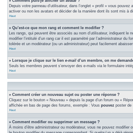
» Comment puis-je afficher un avatar ?
Depuis votre panneau d’utilisateur, dans l’onglet « profil » vous pouvez 
activer ou non les avatars et décider de la manière dont ils sont mis à d
Haut
» Qu’est-ce que mon rang et comment le modifier ?
Les rangs, qui peuvent être associés au nom d’utilisateur, indiquent l
modifier l’intitulé d’un rang car il est paramétré par l’administrateur d
tolérée et un modérateur (ou un administrateur) peut facilement abaiss
Haut
» Lorsque je clique sur le lien
e-mail
d’un membre, on me demande 
Seuls les membres peuvent s’envoyer des e-mails via le formulaire intégré 
Haut
» Comment créer un nouveau sujet ou poster une réponse ?
Cliquez sur le bouton « Nouveau » depuis la page d’un forum ou « Répond
affichée en bas de page des forums, exemple : Vous
pouvez
poster de
Haut
» Comment modifier ou supprimer un message ?
À moins d’être administrateur ou modérateur, vous ne pouvez modifier 
le bouton
modifier
du message correspondant. Si quelqu’un a déjà répondu 