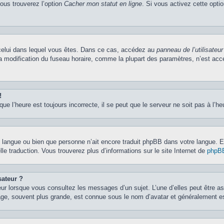
vous trouverez l’option
Cacher mon statut en ligne
. Si vous activez cette opti
de celui dans lequel vous êtes. Dans ce cas, accédez au
panneau de l’utilisateur
la modification du fuseau horaire, comme la plupart des paramètres, n’est ac
!
ue l’heure est toujours incorrecte, il se peut que le serveur ne soit pas à l’h
otre langue ou bien que personne n’ait encore traduit phpBB dans votre langue.
lle traduction. Vous trouverez plus d’informations sur le site Internet de
phpB
sateur ?
eur lorsque vous consultez les messages d’un sujet. L’une d’elles peut être a
age, souvent plus grande, est connue sous le nom d’avatar et généralement 