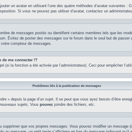
ajouter un avatar en utilisant l’une des quatre méthodes d’avatar suivantes : Gr
isposition. Si vous ne pouvez pas utiliser d’avatar, contactez un administrate
e nombre de messages postés ou identifient certains membres tels que les mod
u forum. Évitez de poster des messages sur le forum dans le seul but de passer 
er votre compteur de messages.
de me connecter !?
(si la fonction a été activée par l’administrateur). Ceci pour empêcher l’utilis
Problèmes liés à la publication de messages
re » depuis la page d’un sujet. Il se peut que vous ayez besoin d’être enregi
 nouveaux sujets, Vous
pouvez
joindre des fichiers, etc.
ou supprimer que vos propres messages. Vous pouvez modifier un message (que
au message, un petit texte s’affichera en bas du message indiquant qu’il a ét