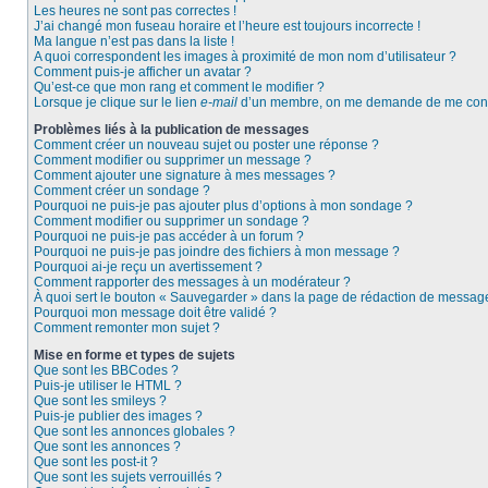
Les heures ne sont pas correctes !
J’ai changé mon fuseau horaire et l’heure est toujours incorrecte !
Ma langue n’est pas dans la liste !
A quoi correspondent les images à proximité de mon nom d’utilisateur ?
Comment puis-je afficher un avatar ?
Qu’est-ce que mon rang et comment le modifier ?
Lorsque je clique sur le lien
e-mail
d’un membre, on me demande de me conn
Problèmes liés à la publication de messages
Comment créer un nouveau sujet ou poster une réponse ?
Comment modifier ou supprimer un message ?
Comment ajouter une signature à mes messages ?
Comment créer un sondage ?
Pourquoi ne puis-je pas ajouter plus d’options à mon sondage ?
Comment modifier ou supprimer un sondage ?
Pourquoi ne puis-je pas accéder à un forum ?
Pourquoi ne puis-je pas joindre des fichiers à mon message ?
Pourquoi ai-je reçu un avertissement ?
Comment rapporter des messages à un modérateur ?
À quoi sert le bouton « Sauvegarder » dans la page de rédaction de messag
Pourquoi mon message doit être validé ?
Comment remonter mon sujet ?
Mise en forme et types de sujets
Que sont les BBCodes ?
Puis-je utiliser le HTML ?
Que sont les smileys ?
Puis-je publier des images ?
Que sont les annonces globales ?
Que sont les annonces ?
Que sont les post-it ?
Que sont les sujets verrouillés ?