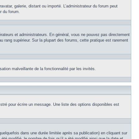
avatar, galerie, distant ou importé. L’administrateur du forum peut
ur du forum.
érateurs et administrateurs. En général, vous ne pouvez pas directement
au rang supérieur. Sur la plupart des forums, cette pratique est rarement
ation malveillante de la fonctionnalité par les invités.
stré pour écrire un message. Une liste des options disponibles est
lquefois dans une durée limitée après sa publication) en cliquant sur
é modifié, le nombre de fois qu’il a été modifié ainsi que la date et