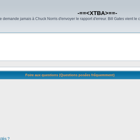
-==<XTBA>==-
demande jamais à Chuck Norris d'envoyer le rapport d'erreur. Bill Gates vient le 
Foire aux questions (Questions posées fréquemment)
ctés ?