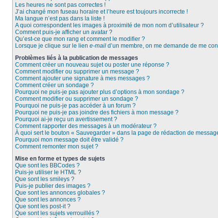
Les heures ne sont pas correctes !
J’ai changé mon fuseau horaire et l’heure est toujours incorrecte !
Ma langue n’est pas dans la liste !
A quoi correspondent les images à proximité de mon nom d’utilisateur ?
Comment puis-je afficher un avatar ?
Qu’est-ce que mon rang et comment le modifier ?
Lorsque je clique sur le lien
e-mail
d’un membre, on me demande de me conn
Problèmes liés à la publication de messages
Comment créer un nouveau sujet ou poster une réponse ?
Comment modifier ou supprimer un message ?
Comment ajouter une signature à mes messages ?
Comment créer un sondage ?
Pourquoi ne puis-je pas ajouter plus d’options à mon sondage ?
Comment modifier ou supprimer un sondage ?
Pourquoi ne puis-je pas accéder à un forum ?
Pourquoi ne puis-je pas joindre des fichiers à mon message ?
Pourquoi ai-je reçu un avertissement ?
Comment rapporter des messages à un modérateur ?
À quoi sert le bouton « Sauvegarder » dans la page de rédaction de messag
Pourquoi mon message doit être validé ?
Comment remonter mon sujet ?
Mise en forme et types de sujets
Que sont les BBCodes ?
Puis-je utiliser le HTML ?
Que sont les smileys ?
Puis-je publier des images ?
Que sont les annonces globales ?
Que sont les annonces ?
Que sont les post-it ?
Que sont les sujets verrouillés ?