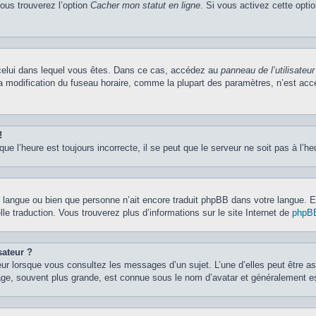
vous trouverez l’option
Cacher mon statut en ligne
. Si vous activez cette opti
de celui dans lequel vous êtes. Dans ce cas, accédez au
panneau de l’utilisateur
la modification du fuseau horaire, comme la plupart des paramètres, n’est ac
!
ue l’heure est toujours incorrecte, il se peut que le serveur ne soit pas à l’h
otre langue ou bien que personne n’ait encore traduit phpBB dans votre langue.
lle traduction. Vous trouverez plus d’informations sur le site Internet de
phpB
sateur ?
eur lorsque vous consultez les messages d’un sujet. L’une d’elles peut être a
age, souvent plus grande, est connue sous le nom d’avatar et généralement 