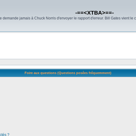
-==<XTBA>==-
demande jamais à Chuck Norris d'envoyer le rapport d'erreur. Bill Gates vient le 
Foire aux questions (Questions posées fréquemment)
ctés ?