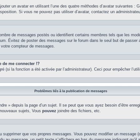
ajouter un avatar en utilisant l’une des quatre méthodes d’avatar suivantes : Gr
isposition. Si vous ne pouvez pas utiliser d’avatar, contactez un administrate
e nombre de messages postés ou identifient certains membres tels que les mod
u forum. Évitez de poster des messages sur le forum dans le seul but de passer 
er votre compteur de messages.
de me connecter !?
(si la fonction a été activée par l’administrateur). Ceci pour empêcher l’utilis
Problèmes liés à la publication de messages
re » depuis la page d’un sujet. Il se peut que vous ayez besoin d’être enregi
 nouveaux sujets, Vous
pouvez
joindre des fichiers, etc.
ou supprimer que vos propres messages. Vous pouvez modifier un message (que
au message, un petit texte s’affichera en bas du message indiquant qu’il a ét