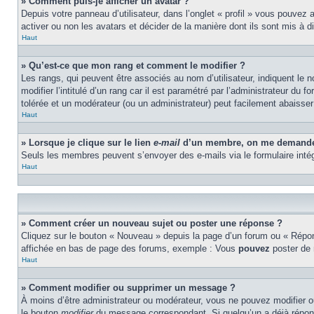
» Comment puis-je afficher un avatar ?
Depuis votre panneau d’utilisateur, dans l’onglet « profil » vous pouvez 
activer ou non les avatars et décider de la manière dont ils sont mis à d
Haut
» Qu’est-ce que mon rang et comment le modifier ?
Les rangs, qui peuvent être associés au nom d’utilisateur, indiquent l
modifier l’intitulé d’un rang car il est paramétré par l’administrateur d
tolérée et un modérateur (ou un administrateur) peut facilement abaiss
Haut
» Lorsque je clique sur le lien
e-mail
d’un membre, on me demande 
Seuls les membres peuvent s’envoyer des e-mails via le formulaire intégré 
Haut
» Comment créer un nouveau sujet ou poster une réponse ?
Cliquez sur le bouton « Nouveau » depuis la page d’un forum ou « Répond
affichée en bas de page des forums, exemple : Vous
pouvez
poster de
Haut
» Comment modifier ou supprimer un message ?
À moins d’être administrateur ou modérateur, vous ne pouvez modifier 
le bouton
modifier
du message correspondant. Si quelqu’un a déjà répondu 