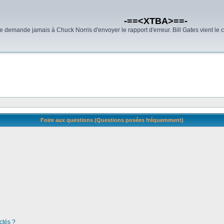
-==<XTBA>==-
demande jamais à Chuck Norris d'envoyer le rapport d'erreur. Bill Gates vient le 
Foire aux questions (Questions posées fréquemment)
ctés ?