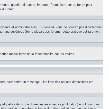
avatar, galerie, distant ou importé. L’administrateur du forum peut
ur du forum.
érateurs et administrateurs. En général, vous ne pouvez pas directement
au rang supérieur. Sur la plupart des forums, cette pratique est rarement
ation malveillante de la fonctionnalité par les invités.
stré pour écrire un message. Une liste des options disponibles est
lquefois dans une durée limitée après sa publication) en cliquant sur
é modifié, le nombre de fois qu’il a été modifié ainsi que la date et