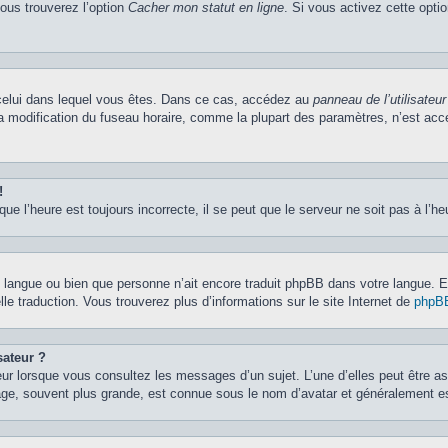
vous trouverez l’option
Cacher mon statut en ligne
. Si vous activez cette opti
de celui dans lequel vous êtes. Dans ce cas, accédez au
panneau de l’utilisateur
la modification du fuseau horaire, comme la plupart des paramètres, n’est ac
!
ue l’heure est toujours incorrecte, il se peut que le serveur ne soit pas à l’h
otre langue ou bien que personne n’ait encore traduit phpBB dans votre langue.
lle traduction. Vous trouverez plus d’informations sur le site Internet de
phpB
sateur ?
eur lorsque vous consultez les messages d’un sujet. L’une d’elles peut être a
age, souvent plus grande, est connue sous le nom d’avatar et généralement 