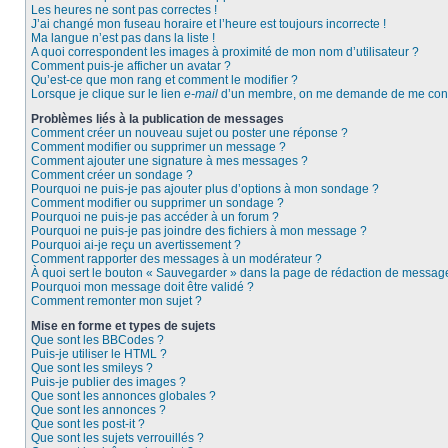
Les heures ne sont pas correctes !
J’ai changé mon fuseau horaire et l’heure est toujours incorrecte !
Ma langue n’est pas dans la liste !
A quoi correspondent les images à proximité de mon nom d’utilisateur ?
Comment puis-je afficher un avatar ?
Qu’est-ce que mon rang et comment le modifier ?
Lorsque je clique sur le lien
e-mail
d’un membre, on me demande de me conn
Problèmes liés à la publication de messages
Comment créer un nouveau sujet ou poster une réponse ?
Comment modifier ou supprimer un message ?
Comment ajouter une signature à mes messages ?
Comment créer un sondage ?
Pourquoi ne puis-je pas ajouter plus d’options à mon sondage ?
Comment modifier ou supprimer un sondage ?
Pourquoi ne puis-je pas accéder à un forum ?
Pourquoi ne puis-je pas joindre des fichiers à mon message ?
Pourquoi ai-je reçu un avertissement ?
Comment rapporter des messages à un modérateur ?
À quoi sert le bouton « Sauvegarder » dans la page de rédaction de messag
Pourquoi mon message doit être validé ?
Comment remonter mon sujet ?
Mise en forme et types de sujets
Que sont les BBCodes ?
Puis-je utiliser le HTML ?
Que sont les smileys ?
Puis-je publier des images ?
Que sont les annonces globales ?
Que sont les annonces ?
Que sont les post-it ?
Que sont les sujets verrouillés ?