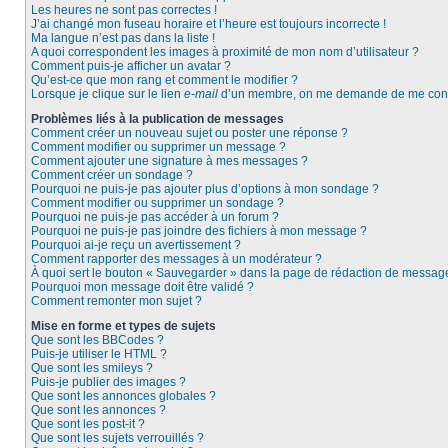
Les heures ne sont pas correctes !
J’ai changé mon fuseau horaire et l’heure est toujours incorrecte !
Ma langue n’est pas dans la liste !
A quoi correspondent les images à proximité de mon nom d’utilisateur ?
Comment puis-je afficher un avatar ?
Qu’est-ce que mon rang et comment le modifier ?
Lorsque je clique sur le lien
e-mail
d’un membre, on me demande de me conn
Problèmes liés à la publication de messages
Comment créer un nouveau sujet ou poster une réponse ?
Comment modifier ou supprimer un message ?
Comment ajouter une signature à mes messages ?
Comment créer un sondage ?
Pourquoi ne puis-je pas ajouter plus d’options à mon sondage ?
Comment modifier ou supprimer un sondage ?
Pourquoi ne puis-je pas accéder à un forum ?
Pourquoi ne puis-je pas joindre des fichiers à mon message ?
Pourquoi ai-je reçu un avertissement ?
Comment rapporter des messages à un modérateur ?
À quoi sert le bouton « Sauvegarder » dans la page de rédaction de messag
Pourquoi mon message doit être validé ?
Comment remonter mon sujet ?
Mise en forme et types de sujets
Que sont les BBCodes ?
Puis-je utiliser le HTML ?
Que sont les smileys ?
Puis-je publier des images ?
Que sont les annonces globales ?
Que sont les annonces ?
Que sont les post-it ?
Que sont les sujets verrouillés ?