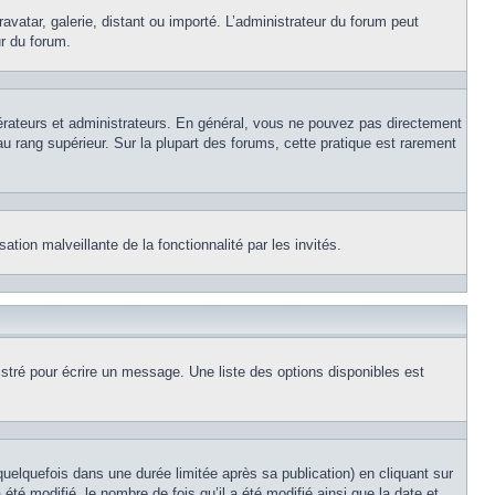
avatar, galerie, distant ou importé. L’administrateur du forum peut
ur du forum.
érateurs et administrateurs. En général, vous ne pouvez pas directement
au rang supérieur. Sur la plupart des forums, cette pratique est rarement
ation malveillante de la fonctionnalité par les invités.
stré pour écrire un message. Une liste des options disponibles est
lquefois dans une durée limitée après sa publication) en cliquant sur
é modifié, le nombre de fois qu’il a été modifié ainsi que la date et