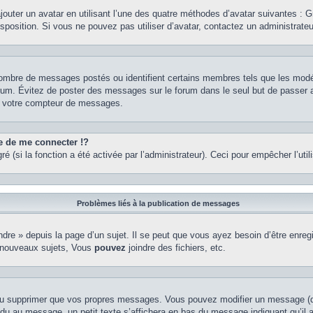
ajouter un avatar en utilisant l’une des quatre méthodes d’avatar suivantes : Gr
isposition. Si vous ne pouvez pas utiliser d’avatar, contactez un administrate
e nombre de messages postés ou identifient certains membres tels que les mod
u forum. Évitez de poster des messages sur le forum dans le seul but de passer 
er votre compteur de messages.
de me connecter !?
(si la fonction a été activée par l’administrateur). Ceci pour empêcher l’utilis
Problèmes liés à la publication de messages
re » depuis la page d’un sujet. Il se peut que vous ayez besoin d’être enregi
 nouveaux sujets, Vous
pouvez
joindre des fichiers, etc.
ou supprimer que vos propres messages. Vous pouvez modifier un message (que
au message, un petit texte s’affichera en bas du message indiquant qu’il a ét