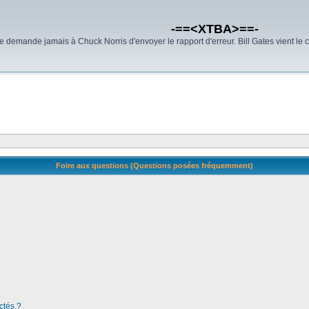
-==<XTBA>==-
demande jamais à Chuck Norris d'envoyer le rapport d'erreur. Bill Gates vient le 
Foire aux questions (Questions posées fréquemment)
ctés ?