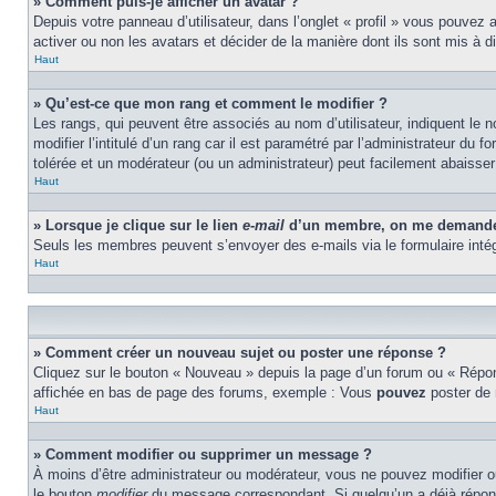
» Comment puis-je afficher un avatar ?
Depuis votre panneau d’utilisateur, dans l’onglet « profil » vous pouvez 
activer ou non les avatars et décider de la manière dont ils sont mis à d
Haut
» Qu’est-ce que mon rang et comment le modifier ?
Les rangs, qui peuvent être associés au nom d’utilisateur, indiquent l
modifier l’intitulé d’un rang car il est paramétré par l’administrateur d
tolérée et un modérateur (ou un administrateur) peut facilement abaiss
Haut
» Lorsque je clique sur le lien
e-mail
d’un membre, on me demande 
Seuls les membres peuvent s’envoyer des e-mails via le formulaire intégré 
Haut
» Comment créer un nouveau sujet ou poster une réponse ?
Cliquez sur le bouton « Nouveau » depuis la page d’un forum ou « Répond
affichée en bas de page des forums, exemple : Vous
pouvez
poster de
Haut
» Comment modifier ou supprimer un message ?
À moins d’être administrateur ou modérateur, vous ne pouvez modifier 
le bouton
modifier
du message correspondant. Si quelqu’un a déjà répondu 