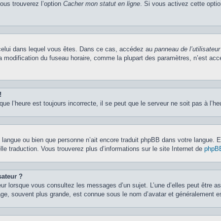
vous trouverez l’option
Cacher mon statut en ligne
. Si vous activez cette opti
de celui dans lequel vous êtes. Dans ce cas, accédez au
panneau de l’utilisateur
la modification du fuseau horaire, comme la plupart des paramètres, n’est ac
!
ue l’heure est toujours incorrecte, il se peut que le serveur ne soit pas à l’h
otre langue ou bien que personne n’ait encore traduit phpBB dans votre langue.
lle traduction. Vous trouverez plus d’informations sur le site Internet de
phpB
sateur ?
eur lorsque vous consultez les messages d’un sujet. L’une d’elles peut être a
age, souvent plus grande, est connue sous le nom d’avatar et généralement 