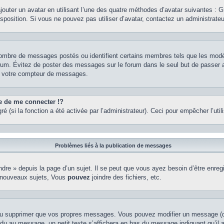
ajouter un avatar en utilisant l’une des quatre méthodes d’avatar suivantes : Gr
isposition. Si vous ne pouvez pas utiliser d’avatar, contactez un administrate
e nombre de messages postés ou identifient certains membres tels que les mod
u forum. Évitez de poster des messages sur le forum dans le seul but de passer 
er votre compteur de messages.
de me connecter !?
(si la fonction a été activée par l’administrateur). Ceci pour empêcher l’utilis
Problèmes liés à la publication de messages
re » depuis la page d’un sujet. Il se peut que vous ayez besoin d’être enregi
 nouveaux sujets, Vous
pouvez
joindre des fichiers, etc.
ou supprimer que vos propres messages. Vous pouvez modifier un message (que
au message, un petit texte s’affichera en bas du message indiquant qu’il a ét