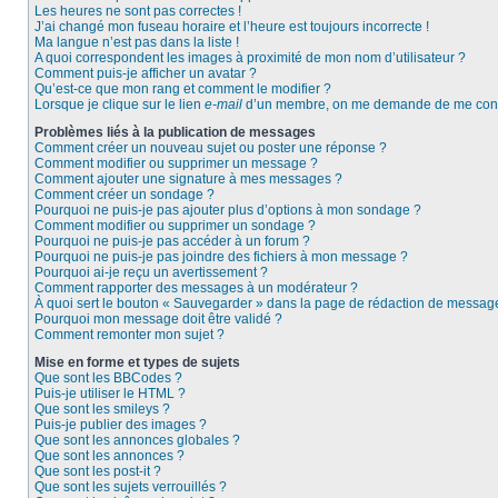
Les heures ne sont pas correctes !
J’ai changé mon fuseau horaire et l’heure est toujours incorrecte !
Ma langue n’est pas dans la liste !
A quoi correspondent les images à proximité de mon nom d’utilisateur ?
Comment puis-je afficher un avatar ?
Qu’est-ce que mon rang et comment le modifier ?
Lorsque je clique sur le lien
e-mail
d’un membre, on me demande de me conn
Problèmes liés à la publication de messages
Comment créer un nouveau sujet ou poster une réponse ?
Comment modifier ou supprimer un message ?
Comment ajouter une signature à mes messages ?
Comment créer un sondage ?
Pourquoi ne puis-je pas ajouter plus d’options à mon sondage ?
Comment modifier ou supprimer un sondage ?
Pourquoi ne puis-je pas accéder à un forum ?
Pourquoi ne puis-je pas joindre des fichiers à mon message ?
Pourquoi ai-je reçu un avertissement ?
Comment rapporter des messages à un modérateur ?
À quoi sert le bouton « Sauvegarder » dans la page de rédaction de messag
Pourquoi mon message doit être validé ?
Comment remonter mon sujet ?
Mise en forme et types de sujets
Que sont les BBCodes ?
Puis-je utiliser le HTML ?
Que sont les smileys ?
Puis-je publier des images ?
Que sont les annonces globales ?
Que sont les annonces ?
Que sont les post-it ?
Que sont les sujets verrouillés ?