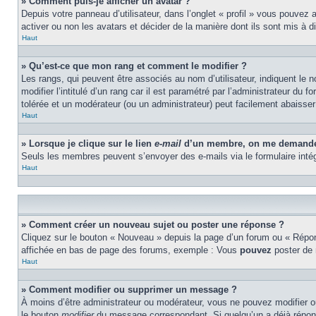
» Comment puis-je afficher un avatar ?
Depuis votre panneau d’utilisateur, dans l’onglet « profil » vous pouvez 
activer ou non les avatars et décider de la manière dont ils sont mis à d
Haut
» Qu’est-ce que mon rang et comment le modifier ?
Les rangs, qui peuvent être associés au nom d’utilisateur, indiquent l
modifier l’intitulé d’un rang car il est paramétré par l’administrateur d
tolérée et un modérateur (ou un administrateur) peut facilement abaiss
Haut
» Lorsque je clique sur le lien
e-mail
d’un membre, on me demande 
Seuls les membres peuvent s’envoyer des e-mails via le formulaire intégré 
Haut
» Comment créer un nouveau sujet ou poster une réponse ?
Cliquez sur le bouton « Nouveau » depuis la page d’un forum ou « Répond
affichée en bas de page des forums, exemple : Vous
pouvez
poster de
Haut
» Comment modifier ou supprimer un message ?
À moins d’être administrateur ou modérateur, vous ne pouvez modifier 
le bouton
modifier
du message correspondant. Si quelqu’un a déjà répondu 