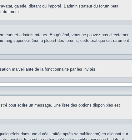
avatar, galerie, distant ou importé. L’administrateur du forum peut
ur du forum.
érateurs et administrateurs. En général, vous ne pouvez pas directement
au rang supérieur. Sur la plupart des forums, cette pratique est rarement
ation malveillante de la fonctionnalité par les invités.
stré pour écrire un message. Une liste des options disponibles est
lquefois dans une durée limitée après sa publication) en cliquant sur
é modifié, le nombre de fois qu’il a été modifié ainsi que la date et