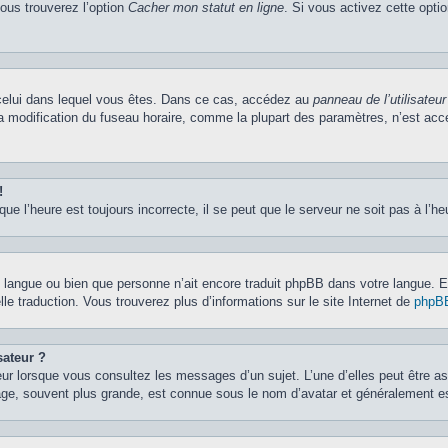
vous trouverez l’option
Cacher mon statut en ligne
. Si vous activez cette opti
de celui dans lequel vous êtes. Dans ce cas, accédez au
panneau de l’utilisateur
la modification du fuseau horaire, comme la plupart des paramètres, n’est ac
!
ue l’heure est toujours incorrecte, il se peut que le serveur ne soit pas à l’h
otre langue ou bien que personne n’ait encore traduit phpBB dans votre langue.
lle traduction. Vous trouverez plus d’informations sur le site Internet de
phpB
sateur ?
eur lorsque vous consultez les messages d’un sujet. L’une d’elles peut être a
age, souvent plus grande, est connue sous le nom d’avatar et généralement 