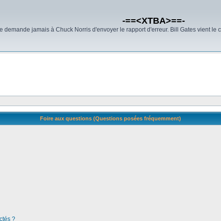
-==<XTBA>==-
demande jamais à Chuck Norris d'envoyer le rapport d'erreur. Bill Gates vient le 
Foire aux questions (Questions posées fréquemment)
ctés ?