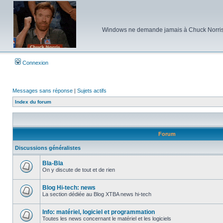
Windows ne demande jamais à Chuck Norris d'e
Connexion
Messages sans réponse
|
Sujets actifs
Index du forum
Forum
Discussions généralistes
Bla-Bla
On y discute de tout et de rien
Aucun
message
non
Blog Hi-tech: news
lu
La section dédiée au Blog XTBA news hi-tech
Aucun
message
non
Info: matériel, logiciel et programmation
lu
Toutes les news concernant le matériel et les logiciels