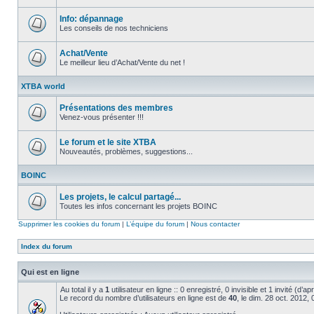
Aucun
message
non
Info: dépannage
lu
Les conseils de nos techniciens
Aucun
message
non
Achat/Vente
lu
Le meilleur lieu d’Achat/Vente du net !
Aucun
message
XTBA world
non
lu
Présentations des membres
Venez-vous présenter !!!
Aucun
message
non
Le forum et le site XTBA
lu
Nouveautés, problèmes, suggestions...
Aucun
message
BOINC
non
lu
Les projets, le calcul partagé...
Toutes les infos concernant les projets BOINC
Aucun
message
Supprimer les cookies du forum
|
L’équipe du forum
|
Nous contacter
non
lu
Index du forum
Qui est en ligne
Au total il y a
1
utilisateur en ligne :: 0 enregistré, 0 invisible et 1 invité (d’
Le record du nombre d’utilisateurs en ligne est de
40
, le dim. 28 oct. 2012,