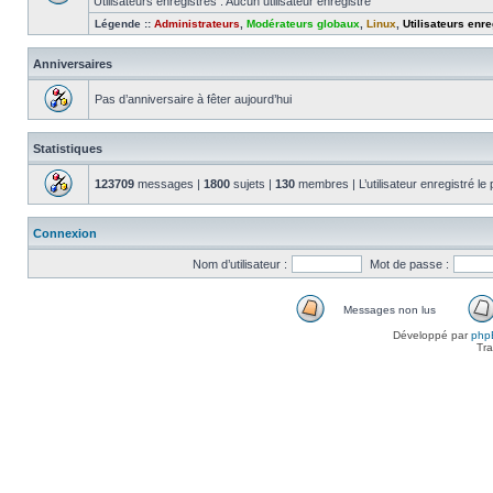
Utilisateurs enregistrés : Aucun utilisateur enregistré
Légende ::
Administrateurs
,
Modérateurs globaux
,
Linux
,
Utilisateurs enre
Anniversaires
Pas d’anniversaire à fêter aujourd’hui
Statistiques
123709
messages |
1800
sujets |
130
membres | L’utilisateur enregistré le
Connexion
Nom d’utilisateur :
Mot de passe :
Messages non lus
Messages
Développé par
php
non
Tra
lus